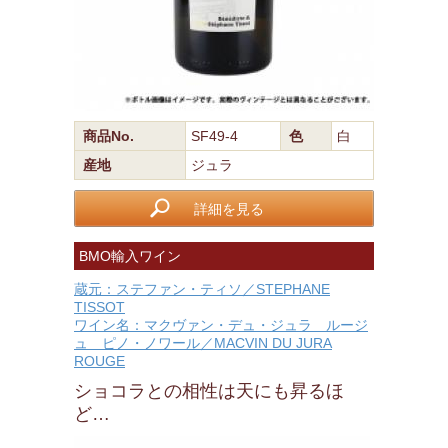
商品No.
SF49-4
色
白
産地
ジュラ
詳細を見る
BMO輸入ワイン
蔵元：ステファン・ティソ／STEPHANE
TISSOT
ワイン名：マクヴァン・デュ・ジュラ ルージ
ュ ピノ・ノワール／MACVIN DU JURA
ROUGE
ショコラとの相性は天にも昇るほ
ど…