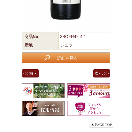
商品No.
3BOFR49-42
産地
ジュラ
詳細を見る
<< 前へ
次へ >>