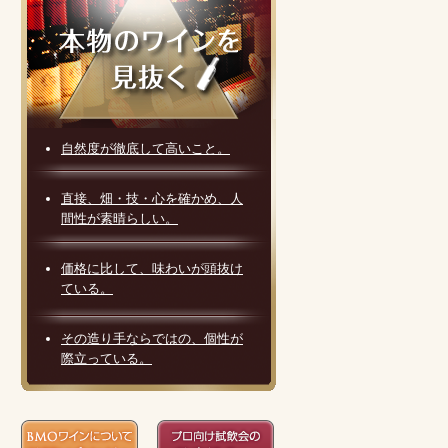
自然度が徹底して高いこと。
直接、畑・技・心を確かめ、人
間性が素晴らしい。
価格に比して、味わいが頭抜け
ている。
その造り手ならではの、個性が
際立っている。