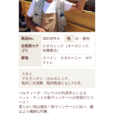
商品No.
3BOSP8-5
色
白・微泡
自然派カテ
ビオロジック（オーガニック、
ゴリ
有機農法）
産地
スペイン カタルーニャ ボナ
ストレ
スモイ
マセラシオン・カルボニック。
瓶内二次発酵、瓶内熟成ともに7カ月。
パルティーダ・クレウスの代表作といえる
ペット・ナットの新ヴィンテージが待望のリリ
ース！
柔らかい泡は健在！前ヴィンテージに比べ、酸
はより繊細な印象。