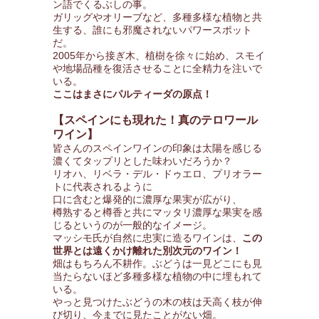
ン語でくるぶしの事。
ガリッグやオリーブなど、多種多様な植物と共
生する、誰にも邪魔されないパワースポット
だ。
2005年から接ぎ木、植樹を徐々に始め、スモイ
や地場品種を復活させることに全精力を注いで
いる。
ここはまさにパルティーダの原点！
【スペインにも現れた！真のテロワール
ワイン】
皆さんのスペインワインの印象は太陽を感じる
濃くてタップリとした味わいだろうか？
リオハ、リベラ・デル・ドゥエロ、プリオラー
トに代表されるように
口に含むと爆発的に濃厚な果実が広がり、
樽熟すると樽香と共にマッタリ濃厚な果実を感
じるというのが一般的なイメージ。
マッシモ氏が自然に忠実に造るワインは、
この
世界とは遠くかけ離れた別次元のワイン！
畑はもちろん不耕作。ぶどうは一見どこにも見
当たらないほど多種多様な植物の中に埋もれて
いる。
やっと見つけたぶどうの木の枝は天高く枝が伸
び切り、今までに見たことがない畑。