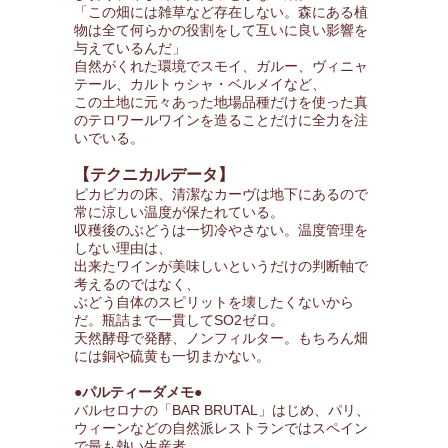
「この畑には雑草など存在しない。森にある植
物は全て何らかの役割をして互いに良い影響を
与えているんだ」
自然がくれた環境でスモイ、ガルー、ヴィニャ
テール、カルトゥシャ・ベルメイなど、
この土地に元々あった地場品種だけを使った真
のテロワールワインを造ることだけに全力を注
いでいる。
【テクニカルデータ】
ピカピカの床、清潔なカーヴは地下にあるので
常に涼しい温度が保たれている。
収穫後のぶどうは一切冷やさない。温度管理を
しない理由は、
出来たワインが美味しいというだけの判断軸で
考えるのではなく、
ぶどう自体のスピリットを壊したくないから
だ。瓶詰まで一貫してSO2ゼロ。
天然酵母で発酵、ノンフィルター。もちろん畑
には銅や硫黄も一切まかない。
●パルティーダメモ●
バルセロナの「BAR BRUTAL」はじめ、パリ、
ウィーンなどの自然派レストランではスペイン
で最も熱い生産者。