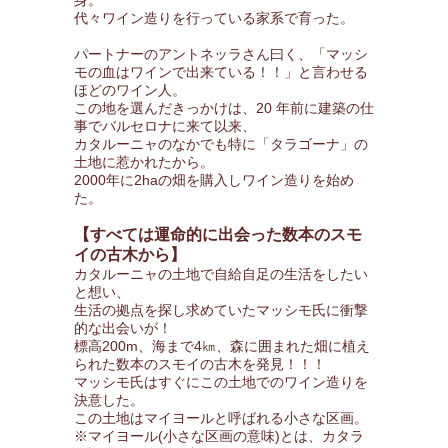
身。
代々ワイン造りを行っている家系で育った。
パートナーのアントネッラさん曰く、「マッシ
モの血はワインで出来ている！！」と言わせる
ほどのワイン人。
この地を選んだきっかけは、20 年前に建築の仕
事でバルセロナに来て以来、
カタルーニャのなかでも特に「タラゴーナ」の
土地に惹かれたから。
2000年に2haの畑を購入しワイン造りを始め
た。
【すべては運命的に出会った数本のスモ
イの古木から】
カタルーニャの土地で自給自足の生活をしたい
と想い、
生活の拠点を探し求めていたマッシモ氏に衝撃
的な出会いが！
標高200m、海まで4㎞、森に囲まれた畑に植え
られた数本のスモイの古木を発見！！！
マッシモ氏はすぐにこの土地でのワイン造りを
決意した。
この土地はマイヨールと呼ばれる小さな区画。
※マイヨール(小さな区画の意味)とは、カタラ