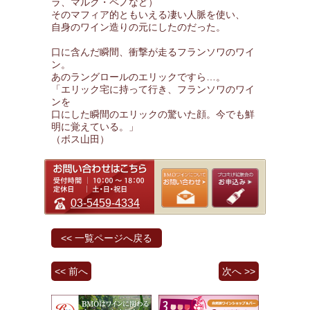
ラ、マルク・ペノなど）
そのマフィア的ともいえる凄い人脈を使い、
自身のワイン造りの元にしたのだった。
口に含んだ瞬間、衝撃が走るフランソワのワイ
ン。
あのラングロールのエリックですら…。
「エリック宅に持って行き、フランソワのワイ
ンを
口にした瞬間のエリックの驚いた顔。今でも鮮
明に覚えている。」
（ボス山田）
03-5459-4334
<< 一覧ページへ戻る
<< 前へ
次へ >>