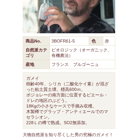
商品No.
3BOFR61-5
色
赤
自然派カテ
ビオロジック（オーガニック、
ゴリ
有機農法）
産地
フランス ブルゴーニュ
ガメイ
樹齢40年、シリカ（二酸化ケイ素）が混ざ
った粘土質土壌。標高600ｍ。
ボジョレーの南方面に位置するピエール・
ドレの地区のぶどう。
18Kgの小さなケースで手摘み収穫。
木製樽でグラップ・アンティエールでのマ
セラシオン。
228Ｌの樽で熟成。SO2無添加。
大物自然派を知り尽くした男の究極のガメイ！