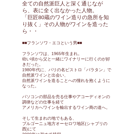
全ての自然派巨人と深く通じなが
ら、表に全く出なかった人物。
「巨匠80蔵のワイン造りの急所を知
り抜く」その人物がワインを造った
ら・・
■■フランソワ・エコという男■■
フランソワは、1965年生まれ。
幼い頃から父と一緒にワイナリーに行くのが好
きだった。
1980年代に、パリの名ビストロ「バラタン」で
自然派ワインと出会い、
自然派ワインを造ることへの憧れを抱くように
なった。
パソコンの部品を売る仕事やアコーディオンの
調律などの仕事を経て
アメリカへワインを輸出するワイン商の道へ。
そして生まれの地でもある、
ブルゴーニュ地方オーセロワ地区(シャブリの
西)にて