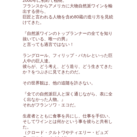
2000年に初めて植樹。
フランスからアメリカに大物自然派ワインを輸
出する傍ら、
巨匠と言われる人物を含め80蔵の造り方を見続
けてきた。
『自然派ワインのトップランナーの全てを知り
抜いている、唯一の男』
と言っても過言ではない！
ラングロール、フィリップ・パカレといった巨
人中の巨人達。
彼らが、どう考え、どう造り、どう生きてきた
か？をつぶさに見てきたのだ。
その世界観は、他の追随を許さない。
『全ての自然派巨人と深く通じながら、表に全
く出なかった人物。』
それがフランソワ・エコだ。
生産者とともに食事を共にし、仕事を手伝い、
そしてワインとは何かという事を彼らと共有し
た。
（クロード・クルトワやティエリー・ピュズ