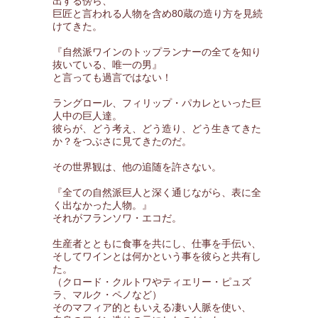
出する傍ら、
巨匠と言われる人物を含め80蔵の造り方を見続
けてきた。
『自然派ワインのトップランナーの全てを知り
抜いている、唯一の男』
と言っても過言ではない！
ラングロール、フィリップ・パカレといった巨
人中の巨人達。
彼らが、どう考え、どう造り、どう生きてきた
か？をつぶさに見てきたのだ。
その世界観は、他の追随を許さない。
『全ての自然派巨人と深く通じながら、表に全
く出なかった人物。』
それがフランソワ・エコだ。
生産者とともに食事を共にし、仕事を手伝い、
そしてワインとは何かという事を彼らと共有し
た。
（クロード・クルトワやティエリー・ピュズ
ラ、マルク・ペノなど）
そのマフィア的ともいえる凄い人脈を使い、