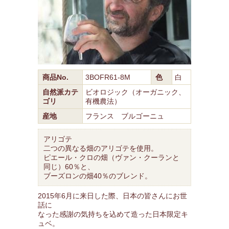
商品No.
3BOFR61-8M
色
白
自然派カテ
ビオロジック（オーガニック、
ゴリ
有機農法）
産地
フランス ブルゴーニュ
アリゴテ
二つの異なる畑のアリゴテを使用。
ピエール・クロの畑（ヴァン・クーランと
同じ）60％と、
ブーズロンの畑40％のブレンド。
2015年6月に来日した際、日本の皆さんにお世
話に
なった感謝の気持ちを込めて造った日本限定キ
ュベ。