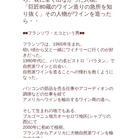
「巨匠80蔵のワイン造りの急所を知
り抜く」その人物がワインを造った
ら・・
■■フランソワ・エコという男■■
フランソワは、1965年生まれ。
幼い頃から父と一緒にワイナリーに行くのが好
きだった。
1980年代に、パリの名ビストロ「バラタン」で
自然派ワインと出会い、
自然派ワインを造ることへの憧れを抱くように
なった。
パソコンの部品を売る仕事やアコーディオンの
調律などの仕事を経て
アメリカへワインを輸出するワイン商の道へ。
そして生まれの地でもある、
ブルゴーニュ地方オーセロワ地区(シャブリの
西)にて
2000年に初めて植樹。
フランスからアメリカに大物自然派ワインを輸