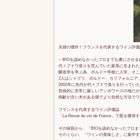
夫婦の傑作！フランスを代表するワイン評価
～BIOを認めなかったプロまでも虜にさせる
代々ブドウ造りを営んでいた家系に生まれた
醸造学を学ぶ為、ボルドー学校に入学。そこ
2人はシャブリ、ボルドー、カリフォルニア
2002年に先代が代々ブドウ造りを行ってい
気候的に非常に厳しいアンボワーズの地だが
樹齢が古い木がある畑でより自然な方法でワ
フランスを代表するワイン評価誌
「La Revue du vin de France
その味筋から、「BIOを認めなかったプロ
そのくらい、「ワインの美味しさ」に集中す