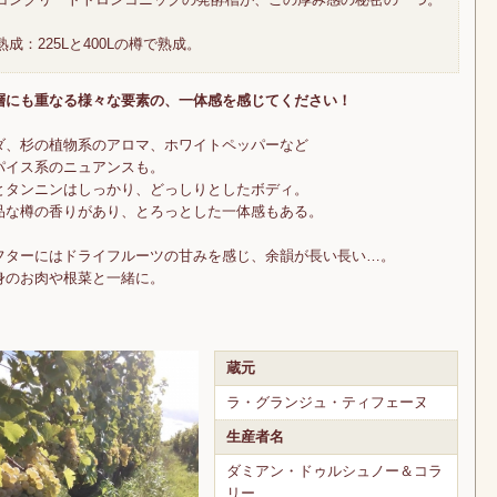
熟成：225Lと400Lの樽で熟成。
層にも重なる様々な要素の、一体感を感じてください！
ダ、杉の植物系のアロマ、ホワイトペッパーなど
パイス系のニュアンスも。
とタンニンはしっかり、どっしりとしたボディ。
品な樽の香りがあり、とろっとした一体感もある。
フターにはドライフルーツの甘みを感じ、余韻が長い長い…。
身のお肉や根菜と一緒に。
蔵元
ラ・グランジュ・ティフェーヌ
生産者名
ダミアン・ドゥルシュノー＆コラ
リー