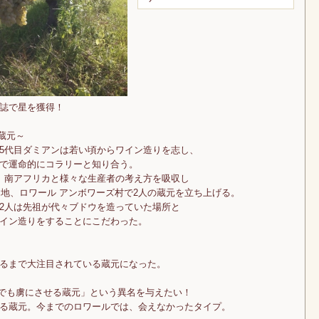
誌で星を獲得！
蔵元～
5代目ダミアンは若い頃からワイン造りを志し、
で運命的にコラリーと知り合う。
、南アフリカと様々な生産者の考え方を吸収し
た地、ロワール アンボワーズ村で2人の蔵元を立ち上げる。
2人は先祖が代々ブドウを造っていた場所と
イン造りをすることにこだわった。
」で星を獲得するまで大注目されている蔵元になった。
までも虜にさせる蔵元」という異名を与えたい！
る蔵元。今までのロワールでは、会えなかったタイプ。