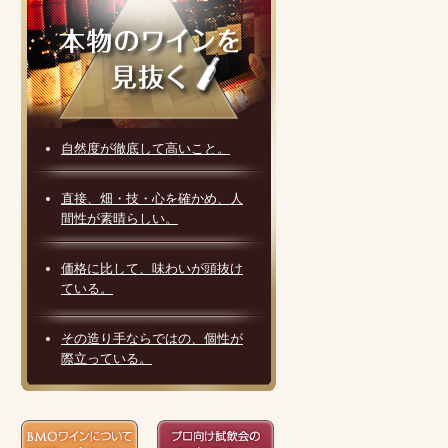
自然度が徹底して高いこと。
直接、畑・技・心を確かめ、人
間性が素晴らしい。
価格に比して、味わいが頭抜け
ている。
その造り手ならではの、個性が
際立っている。