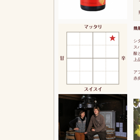
幾
シ
ス
酸
上
ア
赤