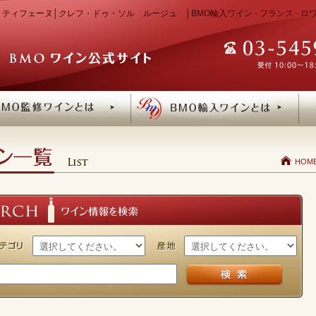
ティフェーヌ│クレフ・ドゥ・ソル ルージュ │BMO輸入ワイン - フランス - ロ
HOM