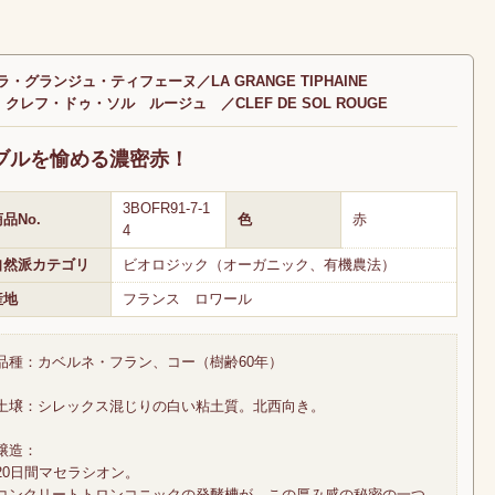
・グランジュ・ティフェーヌ／LA GRANGE TIPHAINE
クレフ・ドゥ・ソル ルージュ ／CLEF DE SOL ROUGE
ブルを愉める濃密赤！
3BOFR91-7-1
品No.
色
赤
4
自然派カテゴリ
ビオロジック（オーガニック、有機農法）
産地
フランス ロワール
品種：カベルネ・フラン、コー（樹齢60年）
土壌：シレックス混じりの白い粘土質。北西向き。
醸造：
20日間マセラシオン。
コンクリートトロンコニックの発酵槽が、この厚み感の秘密の一つ。