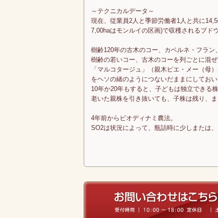
～テクニカルデータ～
現在、従業員2人と季節労働者1人と共に14,50
7,00haはモンルイの区画)で収穫される
樹齢120年の古木のコー、カベルネ・フラン
樹齢の若いコー、古木のコーを列ごとに混ぜ
「マルコタージュ」（親木ピエ・メー（母）
をヘソの緒のようにつないだままにしておい
10年か20年もすると、子どもは独立できる
老いた親株を引き抜いても、子株は残り、ま
4年前からビオディナミ農法。
SO2は状況によって、瓶詰時に少しまたは