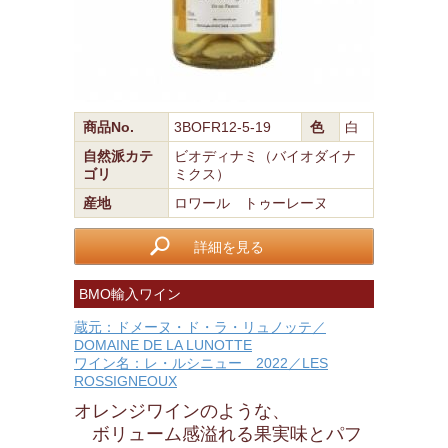
商品No.
3BOFR12-5-19
色
白
自然派カテ
ビオディナミ（バイオダイナ
ゴリ
ミクス）
産地
ロワール トゥーレーヌ
詳細を見る
BMO輸入ワイン
蔵元：ドメーヌ・ド・ラ・リュノッテ／
DOMAINE DE LA LUNOTTE
ワイン名：レ・ルシニュー 2022／LES
ROSSIGNEOUX
オレンジワインのような、
ボリューム感溢れる果実味とパフ