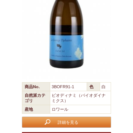
商品No.
3BOFR91-1
色
白
自然派カテ
ビオディナミ（バイオダイナ
ゴリ
ミクス）
産地
ロワール
詳細を見る