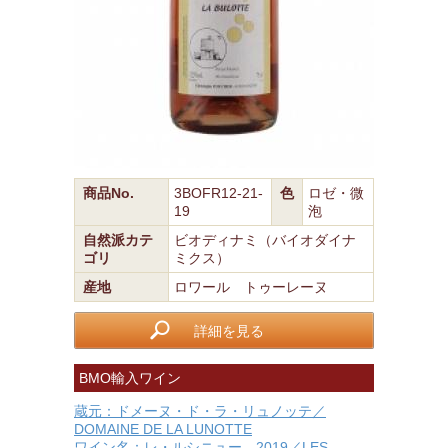
商品No.
3BOFR12-21-
色
ロゼ・微
19
泡
自然派カテ
ビオディナミ（バイオダイナ
ゴリ
ミクス）
産地
ロワール トゥーレーヌ
詳細を見る
BMO輸入ワイン
蔵元：ドメーヌ・ド・ラ・リュノッテ／
DOMAINE DE LA LUNOTTE
ワイン名：レ・ルシニュー 2019／LES