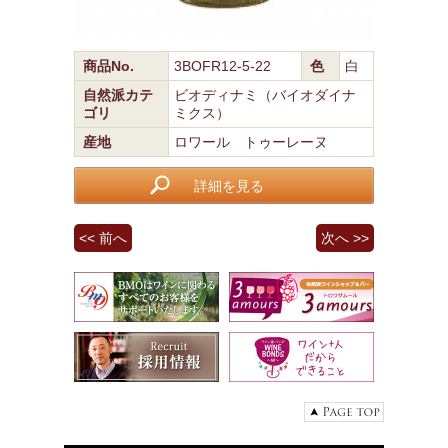
商品No.
3BOFR12-5-22
色
白
自然派カテ
ビオディナミ（バイオダイナ
ゴリ
ミクス）
産地
ロワール トゥーレーヌ
詳細を見る
<< 前へ
次へ >>