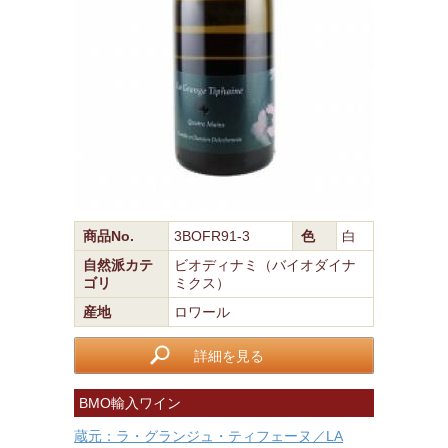
商品No.
3BOFR91-3
色
白
自然派カテ
ビオディナミ（バイオダイナ
ゴリ
ミクス）
産地
ロワール
詳細を見る
BMO輸入ワイン
蔵元：ラ・グランジュ・ティフェーヌ／LA