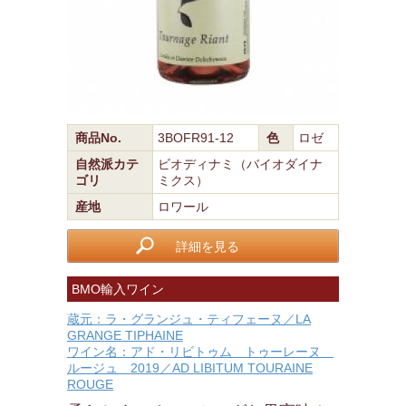
商品No.
3BOFR91-12
色
ロゼ
自然派カテ
ビオディナミ（バイオダイナ
ゴリ
ミクス）
産地
ロワール
詳細を見る
BMO輸入ワイン
蔵元：ラ・グランジュ・ティフェーヌ／LA
GRANGE TIPHAINE
ワイン名：アド・リビトゥム トゥーレーヌ
ルージュ 2019／AD LIBITUM TOURAINE
ROUGE