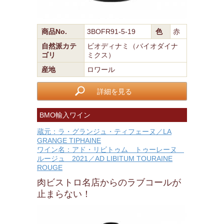
商品No.
3BOFR91-5-19
色
赤
自然派カテ
ビオディナミ（バイオダイナ
ゴリ
ミクス）
産地
ロワール
詳細を見る
BMO輸入ワイン
蔵元：ラ・グランジュ・ティフェーヌ／LA
GRANGE TIPHAINE
ワイン名：アド・リビトゥム トゥーレーヌ
ルージュ 2021／AD LIBITUM TOURAINE
ROUGE
肉ビストロ名店からのラブコールが
止まらない！