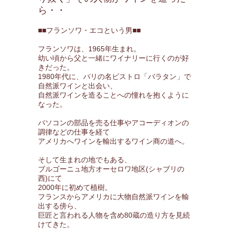
ら・・
■■フランソワ・エコという男■■
フランソワは、1965年生まれ。
幼い頃から父と一緒にワイナリーに行くのが好
きだった。
1980年代に、パリの名ビストロ「バラタン」で
自然派ワインと出会い、
自然派ワインを造ることへの憧れを抱くように
なった。
パソコンの部品を売る仕事やアコーディオンの
調律などの仕事を経て
アメリカへワインを輸出するワイン商の道へ。
そして生まれの地でもある、
ブルゴーニュ地方オーセロワ地区(シャブリの
西)にて
2000年に初めて植樹。
フランスからアメリカに大物自然派ワインを輸
出する傍ら、
巨匠と言われる人物を含め80蔵の造り方を見続
けてきた。