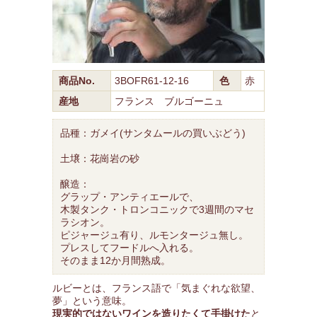
商品No.
3BOFR61-12-16
色
赤
産地
フランス ブルゴーニュ
品種：ガメイ(サンタムールの買いぶどう)
土壌：花崗岩の砂
醸造：
グラップ・アンティエールで、
木製タンク・トロンコニックで3週間のマセ
ラシオン。
ピジャージュ有り、ルモンタージュ無し。
プレスしてフードルへ入れる。
そのまま12か月間熟成。
ルビーとは、フランス語で「気まぐれな欲望、
夢」という意味。
現実的ではないワインを造りたくて手掛けた
と