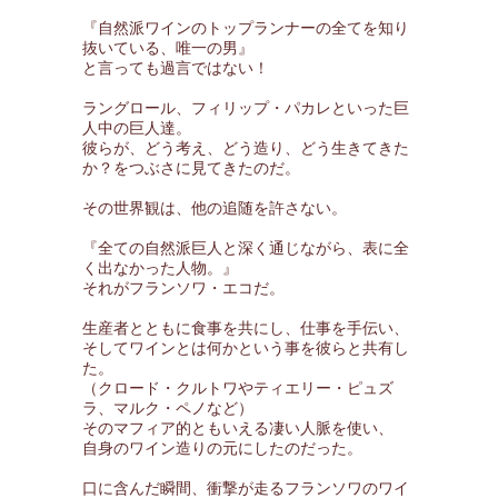
『自然派ワインのトップランナーの全てを知り
抜いている、唯一の男』
と言っても過言ではない！
ラングロール、フィリップ・パカレといった巨
人中の巨人達。
彼らが、どう考え、どう造り、どう生きてきた
か？をつぶさに見てきたのだ。
その世界観は、他の追随を許さない。
『全ての自然派巨人と深く通じながら、表に全
く出なかった人物。』
それがフランソワ・エコだ。
生産者とともに食事を共にし、仕事を手伝い、
そしてワインとは何かという事を彼らと共有し
た。
（クロード・クルトワやティエリー・ピュズ
ラ、マルク・ペノなど）
そのマフィア的ともいえる凄い人脈を使い、
自身のワイン造りの元にしたのだった。
口に含んだ瞬間、衝撃が走るフランソワのワイ