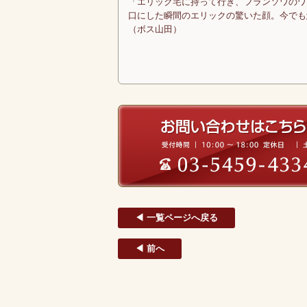
「エリック宅に持って行き、フランソワのワ
口にした瞬間のエリックの驚いた顔。今でも
（ボス山田）
◀ 一覧ページへ戻る
◀ 前へ