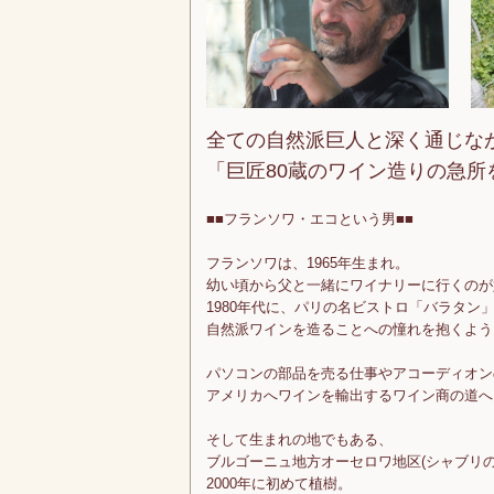
全ての自然派巨人と深く通じな
「巨匠80蔵のワイン造りの急
■■フランソワ・エコという男■■
フランソワは、1965年生まれ。
幼い頃から父と一緒にワイナリーに行くのが
1980年代に、パリの名ビストロ「バラタン
自然派ワインを造ることへの憧れを抱くよう
パソコンの部品を売る仕事やアコーディオン
アメリカへワインを輸出するワイン商の道へ
そして生まれの地でもある、
ブルゴーニュ地方オーセロワ地区(シャブリの
2000年に初めて植樹。