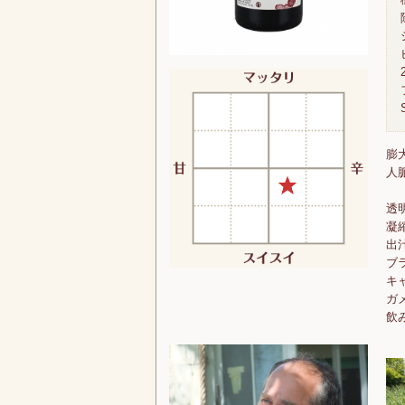
膨
人
透
凝
出
ブ
キ
ガ
飲