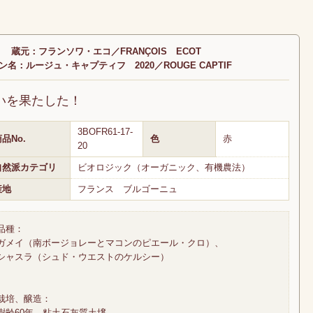
蔵元：フランソワ・エコ／FRANÇOIS ECOT
ン名：ルージュ・キャプティフ 2020／ROUGE CAPTIF
いを果たした！
3BOFR61-17-
品No.
色
赤
20
自然派カテゴリ
ビオロジック（オーガニック、有機農法）
産地
フランス ブルゴーニュ
品種：
ガメイ（南ボージョレーとマコンのピエール・クロ）、
シャスラ（シュド・ウエストのケルシー）
栽培、醸造：
樹齢60年、粘土石灰質土壌。