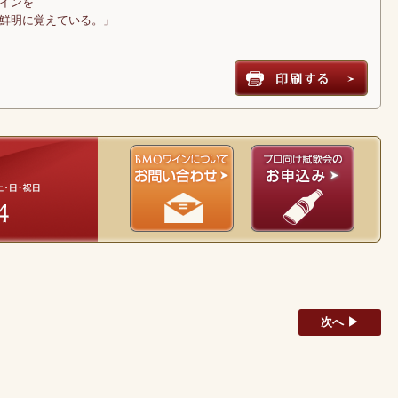
インを
鮮明に覚えている。」
次へ ▶