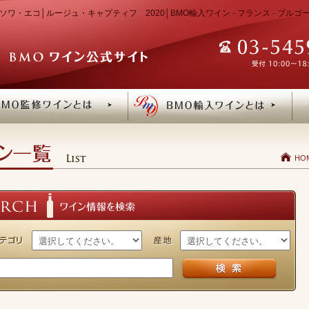
ソワ・エコ│ルージュ・キャプティフ 2020│BMO輸入ワイン - フランス - ブル
HO