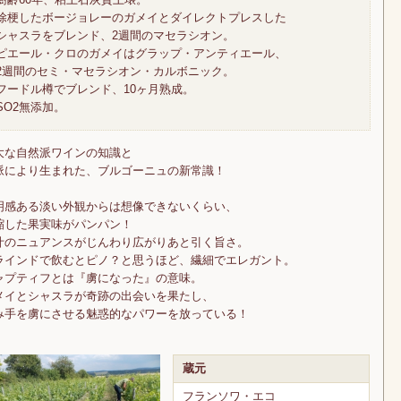
除梗したボージョレーのガメイとダイレクトプレスした
シャスラをブレンド、2週間のマセラシオン。
ピエール・クロのガメイはグラップ・アンティエール、
2週間のセミ・マセラシオン・カルボニック。
フードル樽でブレンド、10ヶ月熟成。
SO2無添加。
大な自然派ワインの知識と
脈により生まれた、ブルゴーニュの新常識！
明感ある淡い外観からは想像できないくらい、
縮した果実味がパンパン！
汁のニュアンスがじんわり広がりあと引く旨さ。
ラインドで飲むとピノ？と思うほど、繊細でエレガント。
ャプティフとは『虜になった』の意味。
メイとシャスラが奇跡の出会いを果たし、
み手を虜にさせる魅惑的なパワーを放っている！
蔵元
フランソワ・エコ