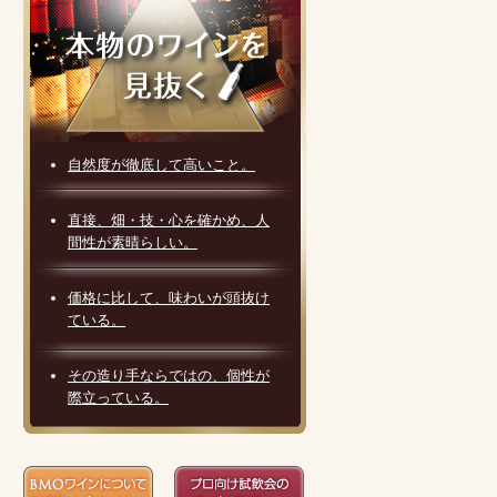
自然度が徹底して高いこと。
直接、畑・技・心を確かめ、人
間性が素晴らしい。
価格に比して、味わいが頭抜け
ている。
その造り手ならではの、個性が
際立っている。