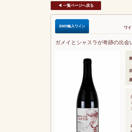
◀ 一覧ページへ戻る
BMO輸入ワイン
ワイ
ガメイとシャスラが奇跡の出会
商