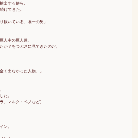
輸出する傍ら、
見続けてきた。
り抜いている、唯一の男』
巨人中の巨人達。
たか？をつぶさに見てきたのだ。
全く出なかった人物。』
、
した。
ラ、マルク・ペノなど）
イン。