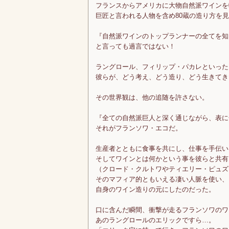
フランスからアメリカに大物自然派ワインを
巨匠と言われる人物を含め80蔵の造り方を
『自然派ワインのトップランナーの全てを知
と言っても過言ではない！
ラングロール、フィリップ・パカレといった
彼らが、どう考え、どう造り、どう生きてき
その世界観は、他の追随を許さない。
『全ての自然派巨人と深く通じながら、表に
それがフランソワ・エコだ。
生産者とともに食事を共にし、仕事を手伝い
そしてワインとは何かという事を彼らと共有
（クロード・クルトワやティエリー・ピュズ
そのマフィア的ともいえる凄い人脈を使い、
自身のワイン造りの元にしたのだった。
口に含んだ瞬間、衝撃が走るフランソワのワ
あのラングロールのエリックですら…。