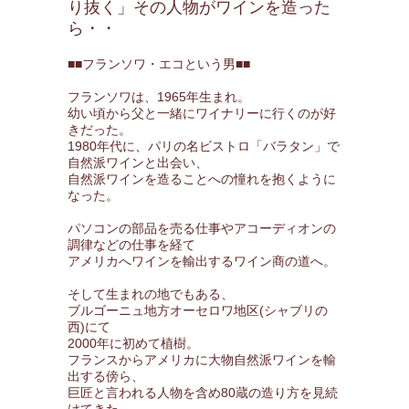
り抜く」その人物がワインを造った
ら・・
■■フランソワ・エコという男■■
フランソワは、1965年生まれ。
幼い頃から父と一緒にワイナリーに行くのが好
きだった。
1980年代に、パリの名ビストロ「バラタン」で
自然派ワインと出会い、
自然派ワインを造ることへの憧れを抱くように
なった。
パソコンの部品を売る仕事やアコーディオンの
調律などの仕事を経て
アメリカへワインを輸出するワイン商の道へ。
そして生まれの地でもある、
ブルゴーニュ地方オーセロワ地区(シャブリの
西)にて
2000年に初めて植樹。
フランスからアメリカに大物自然派ワインを輸
出する傍ら、
巨匠と言われる人物を含め80蔵の造り方を見続