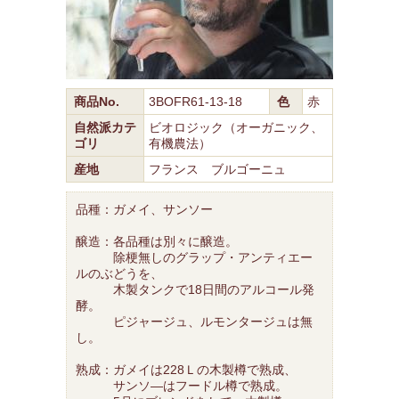
商品No.
3BOFR61-13-18
色
赤
自然派カテ
ビオロジック（オーガニック、
ゴリ
有機農法）
産地
フランス ブルゴーニュ
品種：ガメイ、サンソー
醸造：各品種は別々に醸造。
除梗無しのグラップ・アンティエー
ルのぶどうを、
木製タンクで18日間のアルコール発
酵。
ピジャージュ、ルモンタージュは無
し。
熟成：ガメイは228Ｌの木製樽で熟成、
サンソ―はフードル樽で熟成。