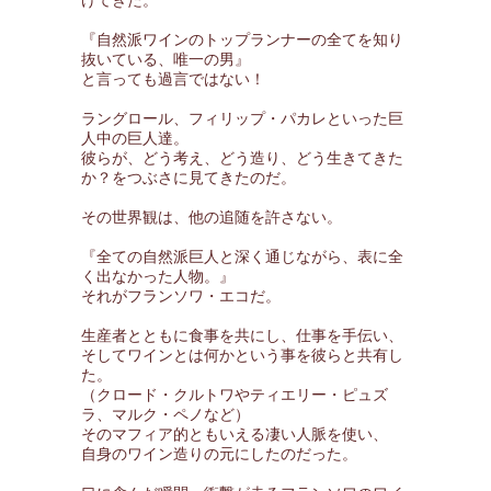
けてきた。
『自然派ワインのトップランナーの全てを知り
抜いている、唯一の男』
と言っても過言ではない！
ラングロール、フィリップ・パカレといった巨
人中の巨人達。
彼らが、どう考え、どう造り、どう生きてきた
か？をつぶさに見てきたのだ。
その世界観は、他の追随を許さない。
『全ての自然派巨人と深く通じながら、表に全
く出なかった人物。』
それがフランソワ・エコだ。
生産者とともに食事を共にし、仕事を手伝い、
そしてワインとは何かという事を彼らと共有し
た。
（クロード・クルトワやティエリー・ピュズ
ラ、マルク・ペノなど）
そのマフィア的ともいえる凄い人脈を使い、
自身のワイン造りの元にしたのだった。