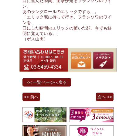
口に含んだ瞬間、衝撃が走るフランソワのワイ
ン。
あのラングロールのエリックですら…。
「エリック宅に持って行き、フランソワのワイ
ンを
口にした瞬間のエリックの驚いた顔。今でも鮮
明に覚えている。」
（ボス山田）
03-5459-4334
<< 一覧ページへ戻る
<< 前へ
次へ >>