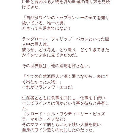
巨匠と言われる人物を含め80蔵の造り方を見続
けてきた。
『自然派ワインのトップランナーの全てを知り
抜いている、唯一の男』
と言っても過言ではない！
ラングロール、フィリップ・パカレといった巨
人中の巨人達。
彼らが、どう考え、どう造り、どう生きてきた
か？をつぶさに見てきたのだ。
その世界観は、他の追随を許さない。
『全ての自然派巨人と深く通じながら、表に全
く出なかった人物。』
それがフランソワ・エコだ。
生産者とともに食事を共にし、仕事を手伝い、
そしてワインとは何かという事を彼らと共有し
た。
（クロード・クルトワやティエリー・ピュズ
ラ、マルク・ペノなど）
そのマフィア的ともいえる凄い人脈を使い、
自身のワイン造りの元にしたのだった。