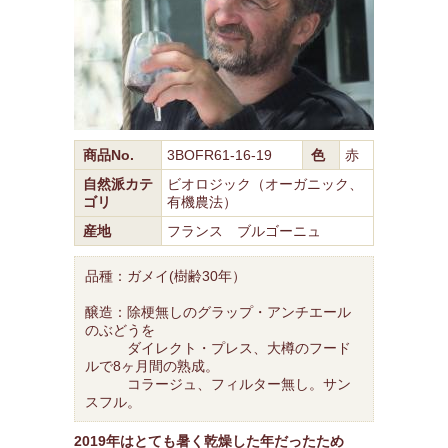
商品No.
3BOFR61-16-19
色
赤
自然派カテ
ビオロジック（オーガニック、
ゴリ
有機農法）
産地
フランス ブルゴーニュ
品種：ガメイ(樹齢30年）
醸造：除梗無しのグラップ・アンチエール
のぶどうを
ダイレクト・プレス、大樽のフード
ルで8ヶ月間の熟成。
コラージュ、フィルター無し。サン
スフル。
2019年はとても暑く乾燥した年だったため