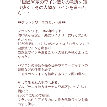
「巨匠80蔵のワイン造りの急所を知
り抜く」その人物がワインを造った
ら・・
■■フランソワ・エコという男■■
フランソワは、1965年生まれ。
幼い頃から父と一緒にワイナリーに行くのが好
きだった。
1980年代に、パリの名ビストロ「バラタン」で
自然派ワインと出会い、
自然派ワインを造ることへの憧れを抱くように
なった。
パソコンの部品を売る仕事やアコーディオンの
調律などの仕事を経て
アメリカへワインを輸出するワイン商の道へ。
そして生まれの地でもある、
ブルゴーニュ地方オーセロワ地区(シャブリの
西)にて
2000年に初めて植樹。
フランスからアメリカに大物自然派ワインを輸
出する傍ら、