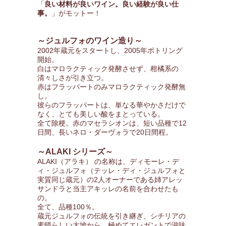
「
良い材料が良いワイン。良い経験が良い仕
事。
」がモットー！
～ジュルフォのワイン造り～
2002年蔵元をスタートし、2005年ボトリング
開始。
白はマロラクティック発酵させず、柑橘系の
清々しさが引き立つ。
赤はフラッパートのみマロラクティック発酵無
し。
彼らのフラッパートは、単なる華やかさだけで
なく、とても美しい酸をまとっている。
全て除梗。赤のマセラシオンは、短い品種で12
日間、長いネロ・ダーヴォラで20日間程。
～ALAKI シリーズ～
ALAKI（アラキ） の名称は、ディモーレ・デ
ィ・ジュルフォ（テッレ・ディ・ジュルフォと
実質同じ蔵元）の2人オーナーである姉アレッ
サンドラと当主アキッレの名前を合わせたも
の。
全て、品種100％。
蔵元ジュルフォの伝統を引き継ぎ、シチリアの
素晴らしい大地から、極めてエレガントで滋味