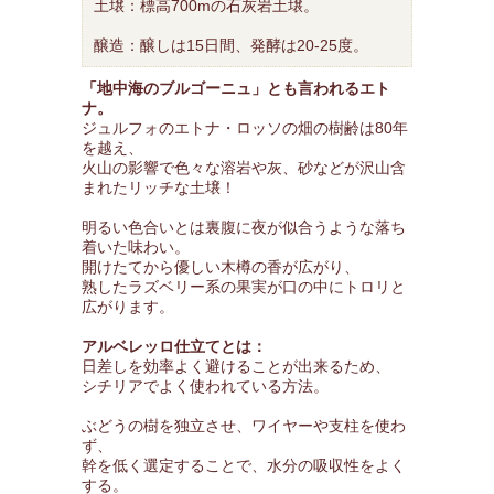
土壌：標高700mの石灰岩土壌。
醸造：醸しは15日間、発酵は20-25度。
「地中海のブルゴーニュ」とも言われるエト
ナ。
ジュルフォのエトナ・ロッソの畑の樹齢は80年
を越え、
火山の影響で色々な溶岩や灰、砂などが沢山含
まれたリッチな土壌！
明るい色合いとは裏腹に夜が似合うような落ち
着いた味わい。
開けたてから優しい木樽の香が広がり、
熟したラズベリー系の果実が口の中にトロリと
広がります。
アルベレッロ仕立てとは：
日差しを効率よく避けることが出来るため、
シチリアでよく使われている方法。
ぶどうの樹を独立させ、ワイヤーや支柱を使わ
ず、
幹を低く選定することで、水分の吸収性をよく
する。