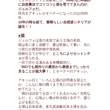
くオキピンティが先駆者だが、
同時代に本格的
に自然農法でコツコツと畑を育ててきたのが、
ジュルフォだ。
現当主アキッレがオーナーになったのは2005
年。
10年の時を経て、素晴らしい自然派シチリアが
誕生！！
●畑
ジュルフォは道の名前であり土地の名前。
雨は冬に多く温暖で、夏は乾燥して暑い、当た
り前だが典型的地中海気候。
垣根仕立てが中心で、
ところによりセットンチ
ェ
が見られる。
一目で分かる凄みある有機栽培だ。
「
BIOでも畑作りの最初から最後までしっかり
見ることが超大事！
」とオーナーのアキッレ。
アキッレ曰く「いろんな国の訪問者を迎えた
が、こんなに畑の隅々まで見たのはヤマダが初
めてだよっ」と。
「畑がほぼ全てを語ってくれるからね！当然な
んだ」と、心地よい風が吹き続ける中で、盛り
上がる私たち。
土壌は石灰岩系。多孔質炭酸石灰土壌を含み、