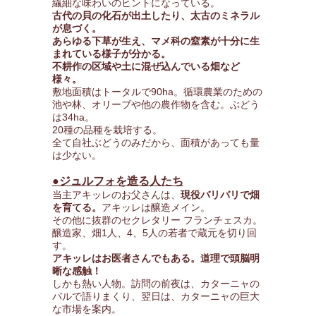
繊細な味わいのヒントになっている。
古代の貝の化石が出土したり、太古のミネラル
が息づく。
あらゆる下草が生え、マメ科の窒素が十分に生
まれている様子が分かる。
不耕作の区域や土に混ぜ込んでいる畑など
様々。
敷地面積はトータルで90ha。循環農業のための
池や林、オリーブや他の農作物を含む。ぶどう
は34ha。
20種の品種を栽培する。
全て自社ぶどうのみだから、面積があっても量
は少ない。
●ジュルフォを造る人たち
当主アキッレのお父さんは、
現役バリバリで畑
を育てる。
アキッレは醸造メイン。
その他に抜群のセクレタリー フランチェスカ。
醸造家、畑1人、4、5人の若者で蔵元を切り回
す。
アキッレはお医者さんでもある。道理で頭脳明
晰な感触！
しかも熱い人物。訪問の前夜は、カターニャの
バルで語りまくり、翌日は、カターニャの巨大
な市場を案内。