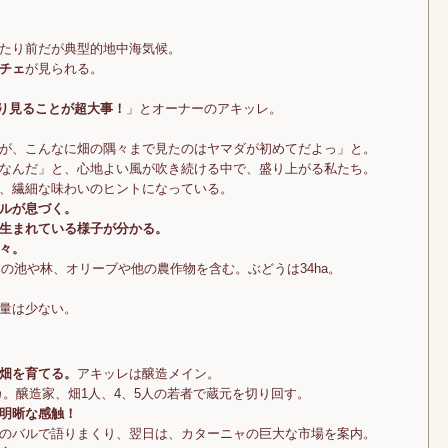
たり前だが典型的地中海気候。
チェ
が見られる。
かり見ることが超大事！
」とオーナーのアキッレ。
が、こんなに畑の隅々まで見たのはヤマダが初めてだよっ」と。
なんだ」と、心地よい風が吹き続ける中で、盛り上がる私たち。
、繊細な味わいのヒントになっている。
ルが息づく。
生まれている様子が分かる。
々。
めの池や林、オリーブや他の農作物を含む。ぶどうは34ha。
量は少ない。
畑を育てる。
アキッレは醸造メイン。
。醸造家、畑1人、4、5人の若者で蔵元を切り回す。
明晰な感触！
のバルで語りまくり、翌日は、カターニャの巨大な市場を案内。