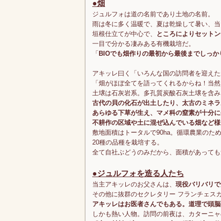
●畑
ジュルフォは道の名前であり土地の名前。
雨は冬に多く温暖で、夏は乾燥して暑い、当
垣根仕立てが中心で、
ところによりセットン
一目で分かる凄みある有機栽培だ。
「
BIOでも畑作りの最初から最後までしっ
アキッレ曰く「いろんな国の訪問者を迎えた
「畑がほぼ全てを語ってくれるからね！当然
土壌は石灰岩系。多孔質炭酸石灰土壌を含み
古代の貝の化石が出土したり、太古のミネラ
あらゆる下草が生え、マメ科の窒素が十分に
不耕作の区域や土に混ぜ込んでいる畑など様
敷地面積はトータルで90ha。循環農業のた
20種の品種を栽培する。
全て自社ぶどうのみだから、面積があっても
●ジュルフォを造る人たち
当主アキッレのお父さんは、
現役バリバリで
その他に抜群のセクレタリー フランチェスカ
アキッレはお医者さんでもある。道理で頭脳
しかも熱い人物。訪問の前夜は、カターニャ