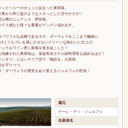
ラックベリーのギュッと詰まった果実味。
の奥から和三盆のようなトロっとした甘やかさが！
質な樽のニュアンス、野性味、
パイス感など様々な要素がグングン溢れ出す。
来パワフルな品種であるネロ・ダーヴォラをここまで繊細に、
つ1ミリもブレを感じさせないクリーンな味わいに仕上げ、
チュラルワイン界に新風を巻き起こした！
の洗練された果実味は、某超有名ホテル総料理長も認めるほど！
クンタリ」とはシチリア語で「物語る」の意味。
統を守りつつ、
ロ・ダーヴォラの歴史をぬり変えるジュルフォの匠技！
蔵元
テーレ・ディ・ジュルフォ
生産者名