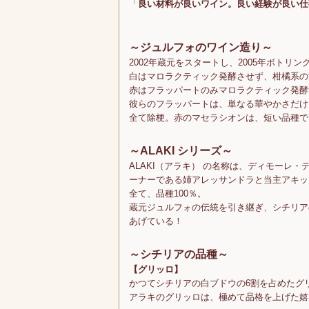
「
良い材料が良いワイン。良い経験が良い仕
～ジュルフォのワイン造り～
2002年蔵元をスタートし、2005年ボトリン
白はマロラクティック発酵させず、柑橘系の
赤はフラッパートのみマロラクティック発酵
彼らのフラッパートは、単なる華やかさだけ
全て除梗。赤のマセラシオンは、短い品種で1
～ALAKI シリーズ～
ALAKI（アラキ） の名称は、ディモーレ
ーナーである姉アレッサンドラと当主アキッ
全て、品種100％。
蔵元ジュルフォの伝統を引き継ぎ、シチリア
あげている！
～シチリアの品種～
【グリッロ】
かつてシチリアの白ブドウの6割を占めたグ
アラキのグリッロは、極めて品格を上げた嬉