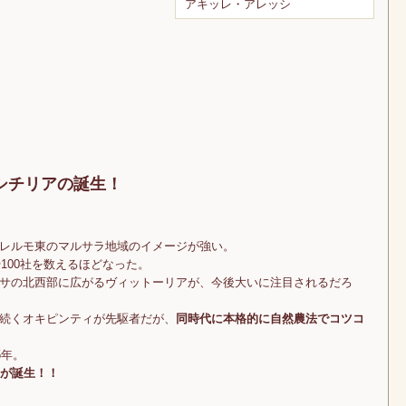
アキッレ・アレッシ
シチリアの誕生！
レルモ東のマルサラ地域のイメージが強い。
や100社を数えるほどなった。
サの北西部に広がるヴィットーリアが、今後大いに注目されるだろ
続くオキピンティが先駆者だが、
同時代に本格的に自然農法でコツコ
5年。
アが誕生！！