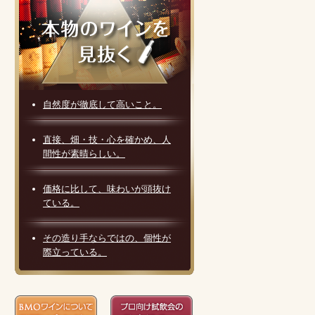
自然度が徹底して高いこと。
直接、畑・技・心を確かめ、人
間性が素晴らしい。
価格に比して、味わいが頭抜け
ている。
その造り手ならではの、個性が
際立っている。