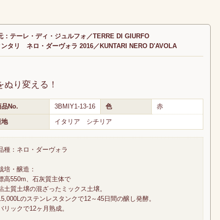
元：テーレ・ディ・ジュルフォ／TERRE DI GIURFO
タリ ネロ・ダーヴォラ 2016／KUNTARI NERO D'AVOLA
をぬり変える！
品No.
3BMIY1-13-16
色
赤
産地
イタリア シチリア
品種：ネロ・ダーヴォラ
栽培・醸造：
標高550m、石灰質主体で
粘土質土壌の混ざったミックス土壌。
15,000Lのステンレスタンクで12～45日間の醸し発酵。
バリックで12ヶ月熟成。