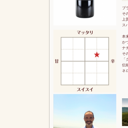
ブ
そ
上
ス
本
か
ナ
そ
「
伝
ネ