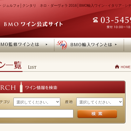
ジュルフォ│クンタリ ネロ・ダーヴォラ 2016│BMO輸入ワイン - イタリア - 
HOME