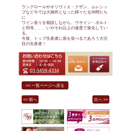
ラングロールやオリヴィエ・クザン、ムレシッ
プなど今では大御所となった錚々たる仲間たち
に
ワイン造りを相談しながら、ウサイン・ボルト
と同等、、、いやそれ以上の速度で進化してい
る。
今後、トップ生産者に肩を並べるであろう大注
目の生産者！
03-5459-4334
<< 一覧ページへ戻る
<< 前へ
次へ >>