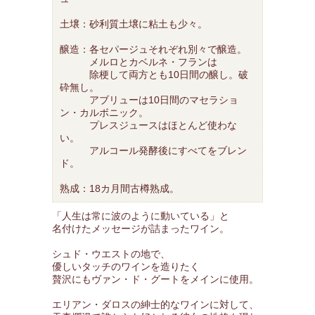
土壌：砂利質土壌に粘土も少々。
醸造：各セパージュそれぞれ別々で醸造。
メルロとカベルネ・フランは
除梗して両方とも10日間の醸し。破
砕無し。
アブリューは10日間のマセラショ
ン・カルボニック。
プレスジュースはほとんど使わな
い。
アルコール発酵後にすべてをブレン
ド。
熟成：18カ月間古樽熟成。
「人生は常に波のように動いている」と
名付けたメッセージが詰まったワイン。
シュド・ウエストの地で、
優しいタッチのワインを造りたく
贅沢にもヴァン・ド・グートをメインに使用。
エリアン・ダロスの紳士的なワインに対して、