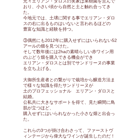
元々エリアン・ダロスの実家は果樹園を営んで
おり、小さい頃から自然と土と触れ合ってき
た。
今地元では、土壌に関する事でエリアン・ダロ
スの右に出るものはいないと言われるほどの
豊富な知識と経験を持つ。
③偶然にも2012年に購入せずにはいられない52
アールの畑を見つけた。
そして数年後には2haの素晴らしい赤ワイン用
のぶどう畑を購入できる機会ができ
エリアン・ダロスとは別でサンドリーヌの事業
を立ち上げる。
大御所生産者との繋がりで栽培から醸造方法ま
で様々な知識を得たサンドリーヌが
土のプロフェッショナル エリアン・ダロスと
結婚。
公私共に大きなサポートを得て、見た瞬間に鳥
肌が立つほど、
購入せずにはいられなかった小さな畑と出会っ
た。
これらの3つが掛け合わさって、ファーストヴ
ィンテージから偉大なワインが誕生したのだ！