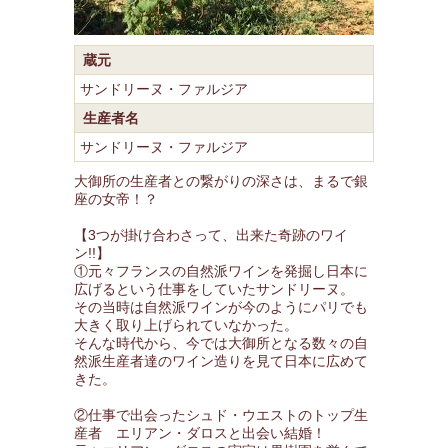
蔵元
サンドリーヌ・ファルジア
生産者名
サンドリーヌ・ファルジア
大御所の生産者との繋がりの深さは、まるで銀
座の女帝！？
【3つが掛け合わさって、出来た奇跡のワイ
ン!!】
①元々フランスの自然派ワインを発掘し日本に
広げるという仕事をしていたサンドリーヌ。
その当時は自然派ワインが今のようにパリでも
大きく取り上げられていなかった。
そんな時代から、今では大御所となる数々の自
然派生産者達のワイン造りを見て日本に広めて
きた。
②仕事で出会ったシュド・ウエストのトップ生
産者 エリアン・ダロスと出会い結婚！