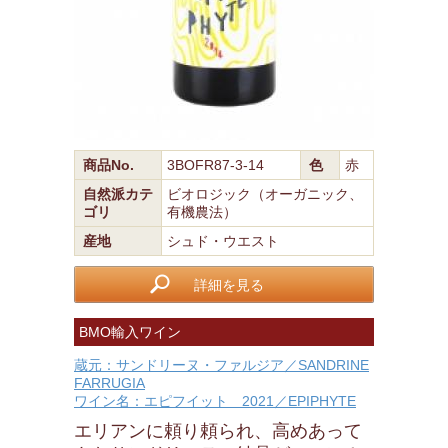
商品No.
3BOFR87-3-14
色
赤
自然派カテ
ビオロジック（オーガニック、
ゴリ
有機農法）
産地
シュド・ウエスト
詳細を見る
BMO輸入ワイン
蔵元：サンドリーヌ・ファルジア／SANDRINE
FARRUGIA
ワイン名：エピフイット 2021／EPIPHYTE
エリアンに頼り頼られ、高めあって