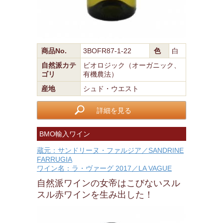
商品No.
3BOFR87-1-22
色
白
自然派カテ
ビオロジック（オーガニック、
ゴリ
有機農法）
産地
シュド・ウエスト
詳細を見る
BMO輸入ワイン
蔵元：サンドリーヌ・ファルジア／SANDRINE
FARRUGIA
ワイン名：ラ・ヴァーグ 2017／LA VAGUE
自然派ワインの女帝はこびないスル
スル赤ワインを生み出した！