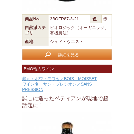
商品No.
3BOFR87-3-21
色
赤
自然派カテ
ビオロジック（オーガニック、
ゴリ
有機農法）
産地
シュド・ウエスト
詳細を見る
BMO輸入ワイン
蔵元：ボワ・モワセ／BOIS MOISSET
ワイン名：サン・プレシオン／SANS
PRESSION
試しに造ったペティアンが現地で超
話題に！