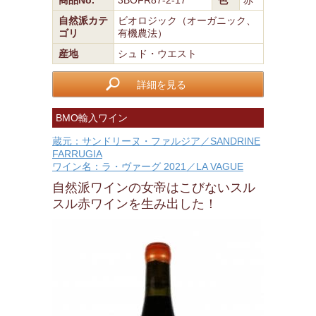
商品No.
3BOFR87-2-17
色
赤
自然派カテ
ビオロジック（オーガニック、
ゴリ
有機農法）
産地
シュド・ウエスト
詳細を見る
BMO輸入ワイン
蔵元：サンドリーヌ・ファルジア／SANDRINE
FARRUGIA
ワイン名：ラ・ヴァーグ 2021／LA VAGUE
自然派ワインの女帝はこびないスル
スル赤ワインを生み出した！