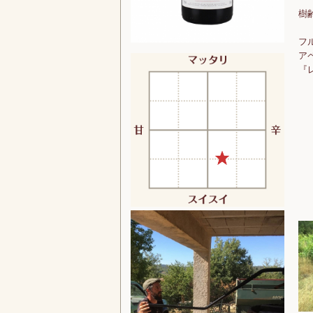
樹
フ
ア
『