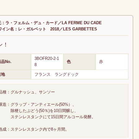
：ラ・フェルム・デュ・カード／LA FERME DU CADE
ワイン名：レ・ガルベット 2018／LES GARBETTES
ン！
3BOFR20-2-1
品No.
色
赤
8
産地
フランス ラングドック
品種：グルナッシュ、サンソー
醸造：グラップ・アンティエール(50%）、
除梗したぶどう(50％)を10日間醸し、
ステンレスタンクにて15日間アルコール発酵。
熟成：ステンレスタンク内で8ヶ月間。