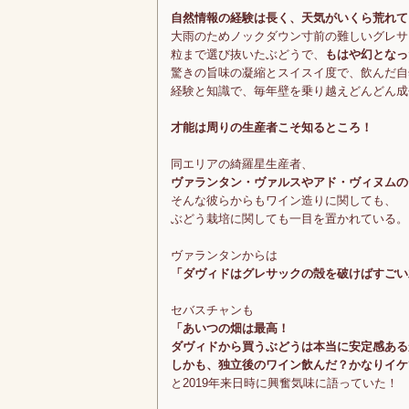
自然情報の経験は長く、天気がいくら荒れて
大雨のためノックダウン寸前の難しいグレサッ
粒まで選び抜いたぶどうで、
もはや幻となっ
驚きの旨味の凝縮とスイスイ度で、飲んだ自
経験と知識で、毎年壁を乗り越えどんどん成
才能は周りの生産者こそ知るところ！
同エリアの綺羅星生産者、
ヴァランタン・ヴァルスやアド・ヴィヌムの
そんな彼らからもワイン造りに関しても、
ぶどう栽培に関しても一目を置かれている。
ヴァランタンからは
「ダヴィドはグレサックの殻を破けばすごい
セバスチャンも
「あいつの畑は最高！
ダヴィドから買うぶどうは本当に安定感ある
しかも、独立後のワイン飲んだ？かなりイケ
と2019年来日時に興奮気味に語っていた！