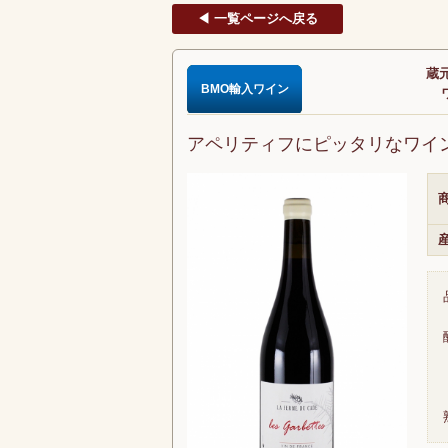
◀ 一覧ページへ戻る
蔵元
BMO輸入ワイン
アペリティフにピッタリなワイ
商