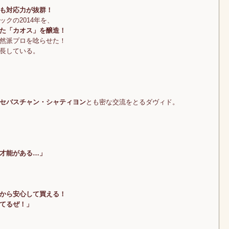
も対応力が抜群！
クの2014年を、
た「カオス」を醸造！
然派プロを唸らせた！
長している。
セバスチャン・シャティヨン
とも密な交流をとるダヴィド。
才能がある…」
から安心して買える！
てるぜ！」