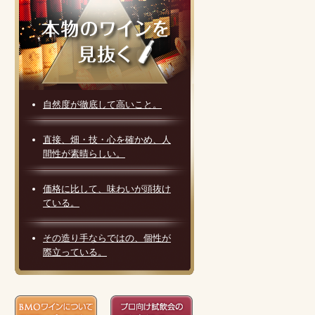
自然度が徹底して高いこと。
直接、畑・技・心を確かめ、人
間性が素晴らしい。
価格に比して、味わいが頭抜け
ている。
その造り手ならではの、個性が
際立っている。