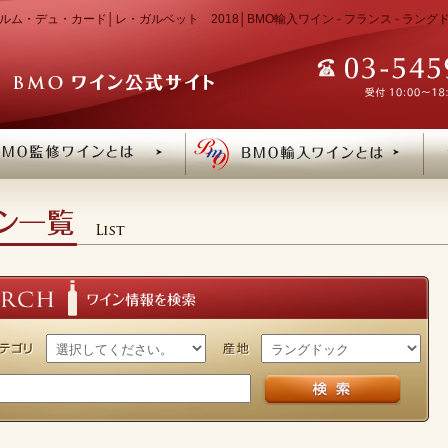
ルム・デュ・カード│レ・ガルベット 2018│BMO輸入ワイン - フランス - ラン