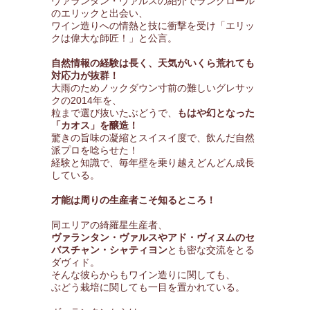
ヴァランタン・ヴァルスの紹介でラングロール
のエリックと出会い、
ワイン造りへの情熱と技に衝撃を受け「エリッ
クは偉大な師匠！」と公言。
自然情報の経験は長く、天気がいくら荒れても
対応力が抜群！
大雨のためノックダウン寸前の難しいグレサッ
クの2014年を、
粒まで選び抜いたぶどうで、
もはや幻となった
「カオス」を醸造！
驚きの旨味の凝縮とスイスイ度で、飲んだ自然
派プロを唸らせた！
経験と知識で、毎年壁を乗り越えどんどん成長
している。
才能は周りの生産者こそ知るところ！
同エリアの綺羅星生産者、
ヴァランタン・ヴァルスやアド・ヴィヌムのセ
バスチャン・シャティヨン
とも密な交流をとる
ダヴィド。
そんな彼らからもワイン造りに関しても、
ぶどう栽培に関しても一目を置かれている。