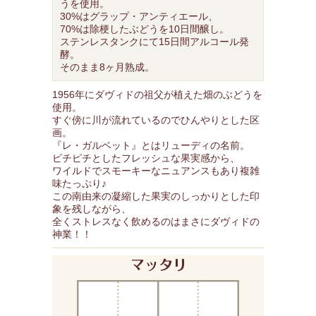
うを使用。
30%はグラップ・アンティエール、
70%は除梗したぶどうを10日間醸し。
ステンレスタンクにて15日間アルコール発
酵。
そのまま8ヶ月熟成。
1956年にダヴィドの祖父が植えた畑のぶどうを
使用。
すぐ傍に川が流れているのでひんやりとした区
画。
『レ・ガルベット』とはリューディの名前。
ピチピチとしたフレッシュな果実感から、
ワイルドでスモーキーなニュアンスもあり複雑
味たっぷり♪
この南由来の凝縮した果実のしっかりとした印
象を残しながら、
全くストレスなく飲めるのはまさにダヴィドの
神業！！