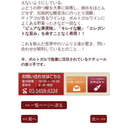
えないようにしている。
ぶどうの持つ酸を大事に収穫し、抽出をほとん
どせず、伝統的な醸造法にのっとり混醸。
ティアゴが造るワインは、ポルトガルワインに
よくある野暮ったさなど一切なく、
「ピュアな果実味」「キレイな酸」「エレガン
トな旨み」を余すことなく表現！！
これを飲んだ世界中のソムリエ達が驚き、問い
合わせが殺到しているとのこと…！
今、ポルトガルで急激に注目されているナチュール
の造り手です。
03-5459-4334
<< 一覧ページへ戻る
<< 前へ
次へ >>