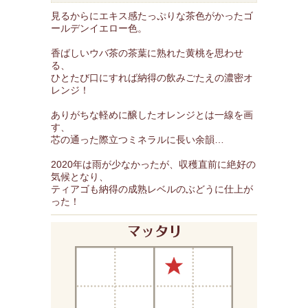
見るからにエキス感たっぷりな茶色がかったゴ
ールデンイエロー色。
香ばしいウバ茶の茶葉に熟れた黄桃を思わせ
る、
ひとたび口にすれば納得の飲みごたえの濃密オ
レンジ！
ありがちな軽めに醸したオレンジとは一線を画
す、
芯の通った際立つミネラルに長い余韻…
2020年は雨が少なかったが、収穫直前に絶好の
気候となり、
ティアゴも納得の成熟レベルのぶどうに仕上が
った！