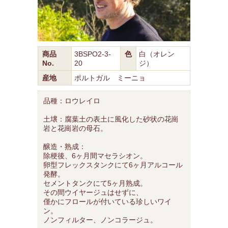
商品
3BSPO2-3-
色
白（オレン
No.
20
ジ）
産地
ポルトガル ミーニョ
品種：ロウレイロ
土壌：腐葉土の表土に風化した砂状の花崗
岩と花崗岩の母石。
醸造・熟成：
除梗後、6ヶ月間マセラシオン。
卵型フレックスタンクにて6ヶ月アルコール
発酵。
セメントタンクにて5ヶ月熟成。
その間ウイヤージュはせずに、
僅かにフロールが付いている珍しいワイ
ン。
ノンフィルター、ノンコラージュ。