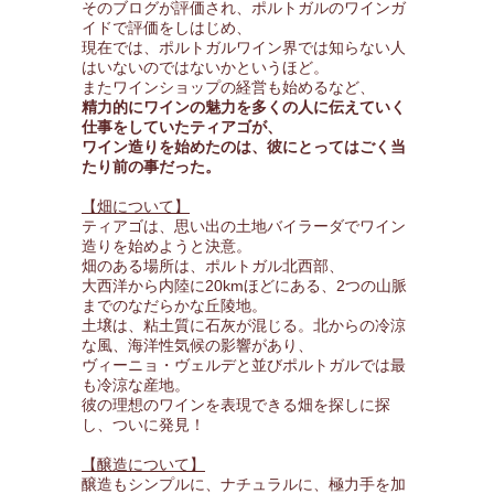
そのブログが評価され、ポルトガルのワインガ
イドで評価をしはじめ、
現在では、ポルトガルワイン界では知らない人
はいないのではないかというほど。
またワインショップの経営も始めるなど、
精力的にワインの魅力を多くの人に伝えていく
仕事をしていたティアゴが、
ワイン造りを始めたのは、彼にとってはごく当
たり前の事だった。
【畑について】
ティアゴは、思い出の土地バイラーダでワイン
造りを始めようと決意。
畑のある場所は、ポルトガル北西部、
大西洋から内陸に20kmほどにある、2つの山脈
までのなだらかな丘陵地。
土壌は、粘土質に石灰が混じる。北からの冷涼
な風、海洋性気候の影響があり、
ヴィーニョ・ヴェルデと並びポルトガルでは最
も冷涼な産地。
彼の理想のワインを表現できる畑を探しに探
し、ついに発見！
【醸造について】
醸造もシンプルに、ナチュラルに、極力手を加