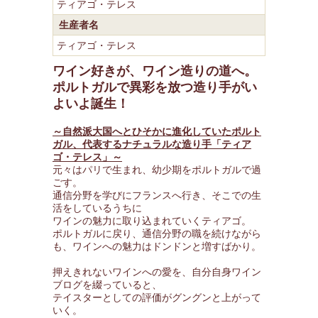
ティアゴ・テレス
生産者名
ティアゴ・テレス
ワイン好きが、ワイン造りの道へ。
ポルトガルで異彩を放つ造り手がい
よいよ誕生！
～自然派大国へとひそかに進化していたポルト
ガル、代表するナチュラルな造り手「ティア
ゴ・テレス」～
元々はパリで生まれ、幼少期をポルトガルで過
ごす。
通信分野を学びにフランスへ行き、そこでの生
活をしているうちに
ワインの魅力に取り込まれていくティアゴ。
ポルトガルに戻り、通信分野の職を続けながら
も、ワインへの魅力はドンドンと増すばかり。
押えきれないワインへの愛を、自分自身ワイン
ブログを綴っていると、
テイスターとしての評価がグングンと上がって
いく。