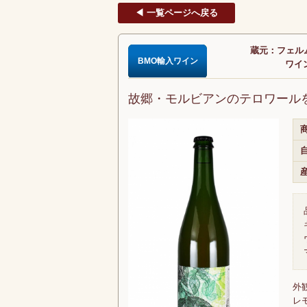
◀ 一覧ページへ戻る
蔵元：フェルム
BMO輸入ワイン
ワイン
故郷・モルビアンのテロワール
商
外
レ