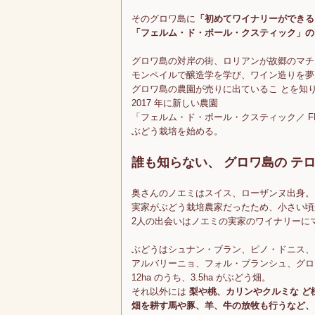
そのグロワ島に
「初めてワイナリーができる
「フェルム・ド・ポール・クスティック」の
グロワ島の対岸の街、ロリアンが故郷のマチ
モンペイルで醸造学を学び、ワイン造りを夢
グロワ島の農園が売りに出ているこ とを知
2017 年に新しい農園
「フェルム・ド・ポール・クスティック／ FERM
ぶどう栽培を始める。
誰も知らない、 グロワ島の テ
奥さんのノエミはスイス、ローザンヌ出身。
実家がぶどう栽培農家だったため、小さい頃
2人の出会いはノエミの実家のワイナリーに
ぶどうはシュナン・ブラン、ピノ・ドニス、
アルバリーニョ、フォル・ブランシュ、グロ
12ha のうち、3.5ha がぶどう畑。
それ以外には
梨や桃、カリンやクルミな ど
畑を耕す馬や豚、羊、牛の放牧も行うなど、