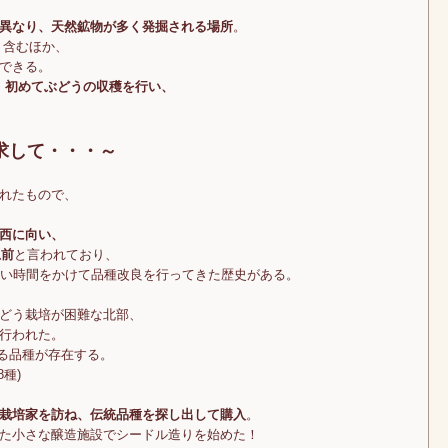
異なり、天然鉱物が多く発掘される場所
。
く含むほか、
できる。
今年、初めてぶどうの収穫を行い、
求して・・・～
れたもので、
西に向い、
上前
と言われており、
長い時間をかけて品種改良を行ってきた歴史がある。
どう栽培が困難な北部、
行われた。
える品種が存在する。
種)
栽培家を訪ね、伝統品種を探し出して購入
。
た小さな醸造施設でシードル造りを始めた！