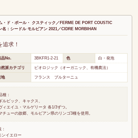
・ド・ポール・ クスティック／FERME DE PORT COUSTIC
名：シードル モルビアン 2021／CIDRE MORBIHAN
を追求！
品No.
3BKFR1-2-21
色
白・発泡
自然派カテゴリ
ビオロジック（オーガニック、有機農法）
産地
フランス ブルターニュ
品種：
ギルビック、キャクス、
ヴィエイユ・マルゲリータ 各1/3ずつ。
マチューの故郷、モルビアン県のリンゴ3種を使用。
観：
モンイエロー