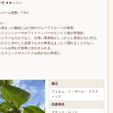
り感 ★★☆☆☆
ルコール度数：7.0％
わい：
き締まった酸味には八朔やグレープフルーツの果実、
こにジンジャーやホワイトペッパーのスパイス感が特徴的。
にドライなだけでなく、分厚い果実味がしっかりと表現された辛口。
っかりと冷やした温度でもその果実はまったく隠れることがない。
ャンルを問わず食事と合わせられる。
にエスニックやスパイスを効かせた料理と。
蔵元
フェルム・ド・ポール・ クステ
ィック
生産者名
マチュー・ルソー