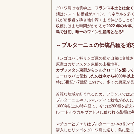
グロワ島は地質学上、
フランス本土とは全く
畑はシスト 粘板岩がメイン。ミネラルを多
根が粘板岩を砕き地中深くまで伸びることが
収穫にはまだ時間がかかるが
2022 年の
島では初、唯一のワイン生産者となる!!
～ブルターニュの伝統品種を追
リンゴはバラ科リンゴ属の種が自然に交雑さ
原産はカザフスタン東部の山岳地帯。
カザフスタン東部からシルクロードを渡って
ヨーロッパに伝わったのは今から4000年以
特に6世紀〜7世紀にかけて、多くの農家が
冷涼な地域が好まれるため、フランスではぶ
ブルターニュやノルマンディで栽培が盛んに
1000年以上の時を経て、今では200種を超
(シードルやカルヴァドスに使われる品種は48
マチューとノエミはブルターニュ中のリンゴ
購入したリンゴをグロワ島に送り、島に造っ