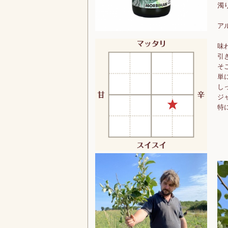
濁
ア
味
引
そ
単
し
ジ
特