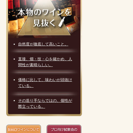
自然度が徹底して高いこと。
直接、畑・技・心を確かめ、人
間性が素晴らしい。
価格に比して、味わいが頭抜け
ている。
その造り手ならではの、個性が
際立っている。