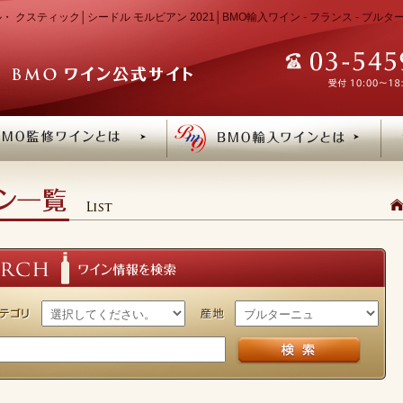
 クスティック│シードル モルビアン 2021│BMO輸入ワイン - フランス - ブル