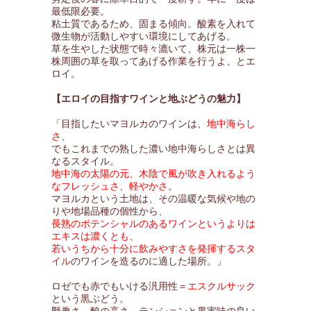
最低限必要。
粘土質であるため、固まる傾向。酸素を入れて
微生物が活動しやすい環境にしてあげる。
草を生やした状態で時々漉いて、株元は一株一
株周囲の草を取ってあげる作業を行うよ、とエ
ロイ。
【エロイの目指すワインと地ぶどうの魅力】
「目指したいマヨルカのワインは、
地中海らし
さ
、
でもこれまでの熟した濃い地中海らしさとは異
なるスタイル。
地中海の太陽の元、木陰で風が吹き入れるよう
なフレッシュさ、軽やかさ
。
マヨルカという土地は、その温暖な気候や地の
りや地場品種の個性から、
長熟のポテンシャルのあるワインというよりは
エキスは濃くとも、
若いうちから十分に飲みやすさを発揮するスタ
イル
のワインを造るのに適した場所。」
ロゼでも赤でもいける汎用性＝
エスクルサック
という黒ぶどう。