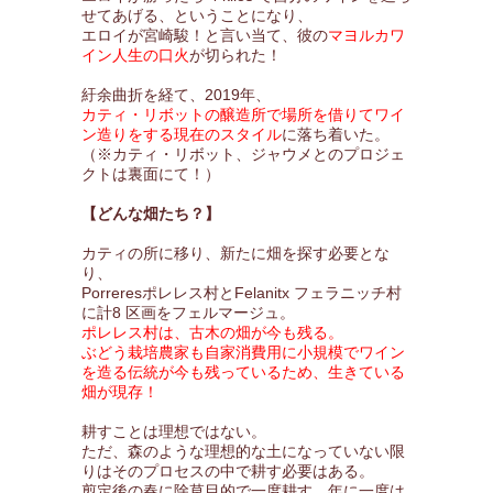
せてあげる、ということになり、
エロイが宮崎駿！と言い当て、彼の
マヨルカワ
イン人生の口火
が切られた！
紆余曲折を経て、2019年、
カティ・リボットの醸造所で場所を借りてワイ
ン造りをする現在のスタイル
に落ち着いた。
（※カティ・リボット、ジャウメとのプロジェ
クトは裏面にて！）
【どんな畑たち？】
カティの所に移り、新たに畑を探す必要とな
り、
Porreresポレレス村とFelanitx フェラニッチ村
に計8 区画をフェルマージュ。
ポレレス村は、古木の畑が今も残る。
ぶどう栽培農家も自家消費用に小規模でワイン
を造る伝統が今も残っているため、生きている
畑が現存！
耕すことは理想ではない。
ただ、森のような理想的な土になっていない限
りはそのプロセスの中で耕す必要はある。
剪定後の春に除草目的で一度耕す。年に一度は