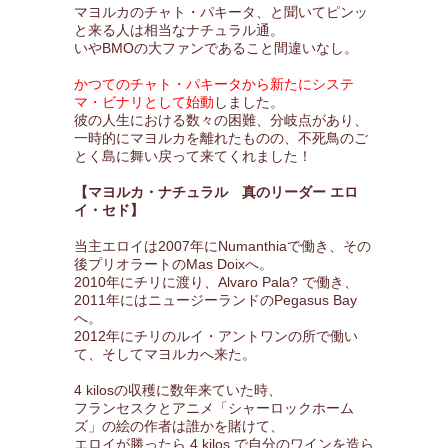
マヨルカのチャト・パキータ、と聞いてピンッ
と来る人は相当なナチュラル通。
いやBMOの大ファンであること間違いなし。
かつてのチャト・パキータから新たにシステ
マ・ビナリとして始動
しました。
彼の人生における数々の困難、分岐点があり、
一時的にマヨルカを離れたものの、不死鳥のご
とく島に舞い戻って来てくれました！
【マヨルカ・ナチュラル 真のリーダー エロ
イ・セド】
当主エロイは2007年にNumanthiaで働き、その
後プリオラートのMas Doixへ。
2010年にチリに渡り、Alvaro Pala? で働き、
2011年にはニュージーランドのPegasus Bay
へ。
2012年にチリのルイ・アントワンの所で働い
て、そしてマヨルカへ来た。
4 kilosの収穫に数年来ていた時、
フランセスクとアニメ「シャーロックホーム
ズ」の絵の作者は誰かを賭けて、
エロイが勝ったら 4 kilos で自分のワインを造ら