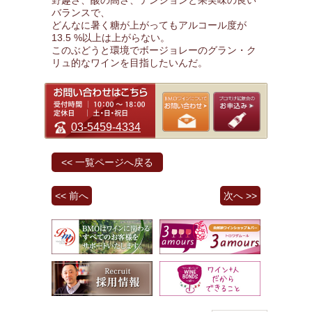
野趣さ、酸の高さ、テンションと果実味の良い
バランスで、
どんなに暑く糖が上がってもアルコール度が
13.5 %以上は上がらない。
このぶどうと環境でボージョレーのグラン・ク
リュ的なワインを目指したいんだ。
03-5459-4334
<< 一覧ページへ戻る
<< 前へ
次へ >>