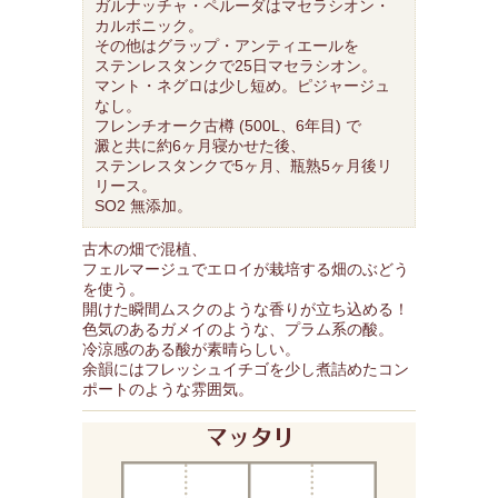
ガルナッチャ・ペルーダはマセラシオン・
カルボニック。
その他はグラップ・アンティエールを
ステンレスタンクで25日マセラシオン。
マント・ネグロは少し短め。ピジャージュ
なし。
フレンチオーク古樽 (500L、6年目) で
澱と共に約6ヶ月寝かせた後、
ステンレスタンクで5ヶ月、瓶熟5ヶ月後リ
リース。
SO2 無添加。
古木の畑で混植、
フェルマージュでエロイが栽培する畑のぶどう
を使う。
開けた瞬間ムスクのような香りが立ち込める！
色気のあるガメイのような、プラム系の酸。
冷涼感のある酸が素晴らしい。
余韻にはフレッシュイチゴを少し煮詰めたコン
ポートのような雰囲気。