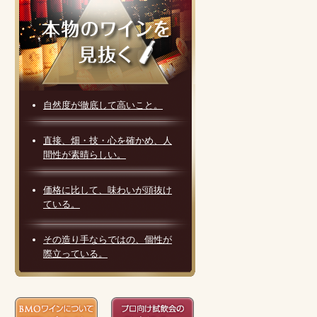
自然度が徹底して高いこと。
直接、畑・技・心を確かめ、人
間性が素晴らしい。
価格に比して、味わいが頭抜け
ている。
その造り手ならではの、個性が
際立っている。