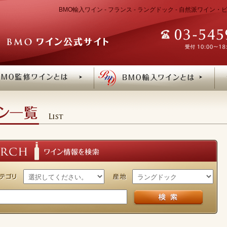
BMO輸入ワイン - フランス - ラングドック - 自然派ワイ