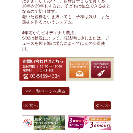
だままにしておいて、親株は子どもを育てる。
10年か20年もすると、子どもは独立できる株と
なるので切り離す。
老いた親株を引き抜いても、子株は残り、また
孫株を作るというシステム。
4年前からビオディナミ農法。
SO2は状況によって、瓶詰時に少しまたは、ジ
ュースを搾る際に場合によってほんの少量使
用。
03-5459-4334
<< 一覧ページへ戻る
<< 前へ
次へ >>