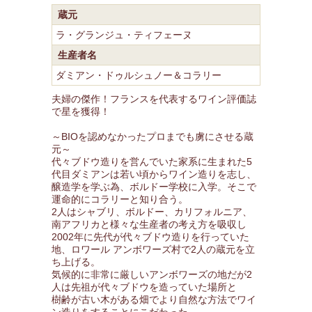
蔵元
ラ・グランジュ・ティフェーヌ
生産者名
ダミアン・ドゥルシュノー＆コラリー
夫婦の傑作！フランスを代表するワイン評価誌
で星を獲得！
～BIOを認めなかったプロまでも虜にさせる蔵
元～
代々ブドウ造りを営んでいた家系に生まれた5
代目ダミアンは若い頃からワイン造りを志し、
醸造学を学ぶ為、ボルドー学校に入学。そこで
運命的にコラリーと知り合う。
2人はシャブリ、ボルドー、カリフォルニア、
南アフリカと様々な生産者の考え方を吸収し
2002年に先代が代々ブドウ造りを行っていた
地、ロワール アンボワーズ村で2人の蔵元を立
ち上げる。
気候的に非常に厳しいアンボワーズの地だが2
人は先祖が代々ブドウを造っていた場所と
樹齢が古い木がある畑でより自然な方法でワイ