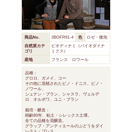
商品No.
3BOFR91-4
色
ロゼ・微泡
自然派カテ
ビオディナミ（バイオダイナ
ゴリ
ミクス）
産地
フランス ロワール
品種：
グロロ、ガメイ、コー
その他に混植されたピノ・ドニス、ピノ・
ノワール、
シュナン・ブラン、シャスラ、ヴェルデ
ロ、オルボワ、ユニ・ブラン
栽培・醸造：
樹齢80年、粘土・シレックス土壌。
全ての品種を混醸造。
グラップ・アンティエールのぶどうをダイ
レクト・プレス。