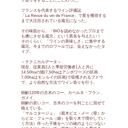
ン造りをすることにこだわった。
フランスを代表するワイン評価誌
「La Revue du vin de France」で星を獲得する
まで大注目されている蔵元になった。
その味筋から、「BIOを認めなかったプロまで
も虜にさせる蔵元」という異名を与えたい！
そのくらい、「ワインの美味しさ」に集中する
蔵元。今までのロワールでは、会えなかったタ
イプ。
～テクニカルデータ～
現在、従業員2人と季節労働者1人と共に
14,50haの畑(7,50haはアンボワーズの区画、
7,00haはモンルイの区画)で収穫されるブドウ
で、より自然な方法でワイン造りを行う。
樹齢120年の古木のコー、カベルネ・フラン、
ガメイ、
樹齢の若いコー、古木のコーを列ごとに混ぜて
植えている。
「マルコタージュ」（親木ピエ・メー（母）か
らピエ・フェール（娘）を取り木で増やしてい
く方法）作った子株をヘソの緒のようにつない