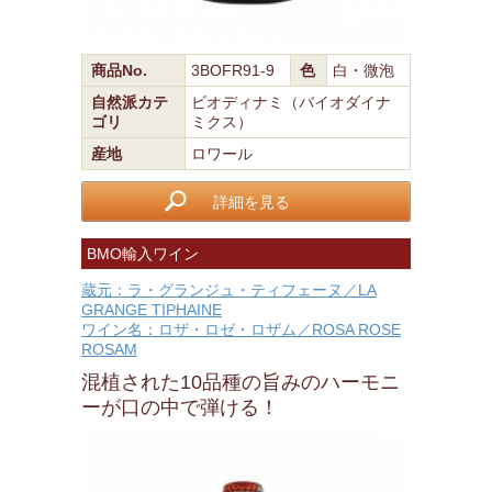
商品No.
3BOFR91-9
色
白・微泡
自然派カテ
ビオディナミ（バイオダイナ
ゴリ
ミクス）
産地
ロワール
詳細を見る
BMO輸入ワイン
蔵元：ラ・グランジュ・ティフェーヌ／LA
GRANGE TIPHAINE
ワイン名：ロザ・ロゼ・ロザム／ROSA ROSE
ROSAM
混植された10品種の旨みのハーモニ
ーが口の中で弾ける！