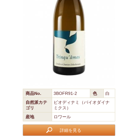
商品No.
3BOFR91-2
色
白
自然派カテ
ビオディナミ（バイオダイナ
ゴリ
ミクス）
産地
ロワール
詳細を見る