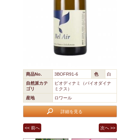
商品No.
3BOFR91-6
色
白
自然派カテ
ビオディナミ（バイオダイナ
ゴリ
ミクス）
産地
ロワール
詳細を見る
<< 前へ
次へ >>