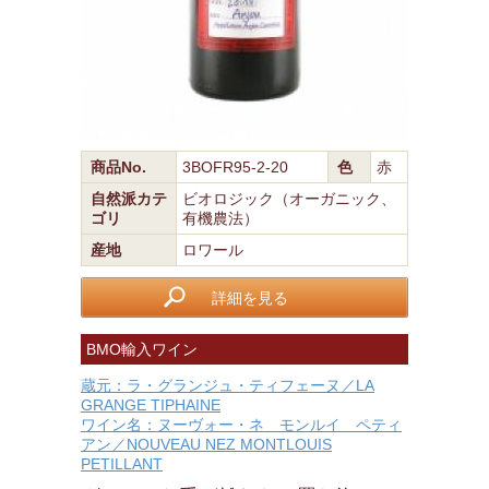
商品No.
3BOFR95-2-20
色
赤
自然派カテ
ビオロジック（オーガニック、
ゴリ
有機農法）
産地
ロワール
詳細を見る
BMO輸入ワイン
蔵元：ラ・グランジュ・ティフェーヌ／LA
GRANGE TIPHAINE
ワイン名：ヌーヴォー・ネ モンルイ ペティ
アン／NOUVEAU NEZ MONTLOUIS
PETILLANT