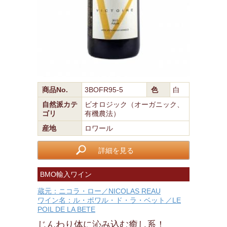
商品No.
3BOFR95-5
色
白
自然派カテ
ビオロジック（オーガニック、
ゴリ
有機農法）
産地
ロワール
詳細を見る
BMO輸入ワイン
蔵元：ニコラ・ロー／NICOLAS REAU
ワイン名：ル・ポワル・ド・ラ・ベット／LE
POIL DE LA BETE
じんわり体に沁み込む癒し系！