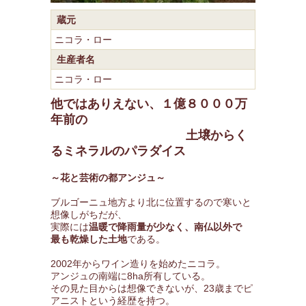
蔵元
ニコラ・ロー
生産者名
ニコラ・ロー
他ではありえない、１億８０００万
年前の
土壌からく
るミネラルのパラダイス
～花と芸術の都アンジュ～
ブルゴーニュ地方より北に位置するので寒いと
想像しがちだが、
実際には
温暖で降雨量が少なく、南仏以外で
最も乾燥した土地
である。
2002年からワイン造りを始めたニコラ。
アンジュの南端に8ha所有している。
その見た目からは想像できないが、23歳までピ
アニストという経歴を持つ。