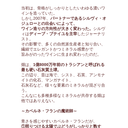
当初は、骨格がしっかりとしたいわゆる濃いワ
インを造っていた。
しかし2007年、
パートナーであるシルヴィ・オ
ジュローとの出会いによって、
ワイン造りの方向性が大きく変わった。
シルヴ
ィは
ディーブ・ブテイユを主宰
したジャーナリ
スト。
その影響で、多くの自然派生産者と知り合い、
繊細でエレガントかつミネラル感豊かで
旨みがのったワインに生まれ変わったのだ。
畑は、
1億8000万年前のトラシアンと呼ばれる
最も硬い石灰質土壌。
この辺り、昔は海で、シスト、石英、アンモナ
イトの化石、マンガナイト、
石灰石など、様々な要素のミネラルが混ざり合
う。
こんなにも多種多様なミネラルが共存する畑は
他ではありえない。
～カベルネ・フランの魔術師～
青さを感じやすいカベルネ・フランだが、
①照りつける太陽でぶどうがしっかりと熟す