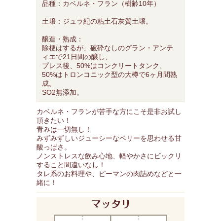
品種：カベルネ・フラン（樹齢10年）
土壌：ジュラ紀の粘土石灰質土壌。
醸造・熟成：
除梗はするが、破砕なしのグラン・アンテ
ィエで21日間の醸し、
プレス後、50%はコンクリートタンク、
50%はトロンコニック型の大樽で6ヶ月間熟
成。
SO2無添加。
カベルネ・フランが苦手な方にこそ是非お試し
頂きたい！
青みは一切無し！
みずみずしいジューシーなベリーを思わせる甘
酸っぱさ。
ノンストレスな飲み心地、軽やかさにビックリ
すること間違いなし！
タレ系のお料理や、ピーマンの肉詰めなどと一
緒に！