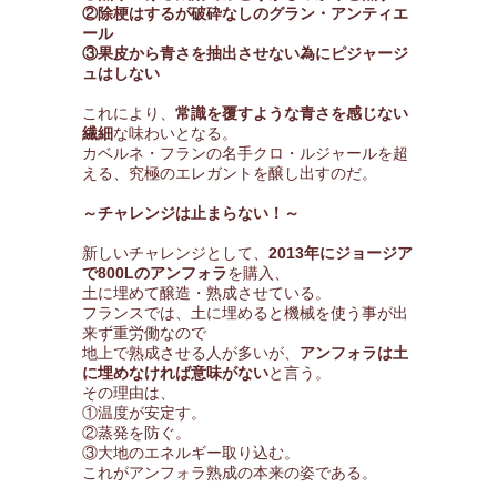
②除梗はするが破砕なしのグラン・アンティエ
ール
③果皮から青さを抽出させない為にピジャージ
ュはしない
これにより、
常識を覆すような青さを感じない
繊細
な味わいとなる。
カベルネ・フランの名手クロ・ルジャールを超
える、究極のエレガントを醸し出すのだ。
～チャレンジは止まらない！～
新しいチャレンジとして、
2013年にジョージア
で800Lのアンフォラ
を購入、
土に埋めて醸造・熟成させている。
フランスでは、土に埋めると機械を使う事が出
来ず重労働なので
地上で熟成させる人が多いが、
アンフォラは土
に埋めなければ意味がない
と言う。
その理由は、
①温度が安定す。
②蒸発を防ぐ。
③大地のエネルギー取り込む。
これがアンフォラ熟成の本来の姿である。