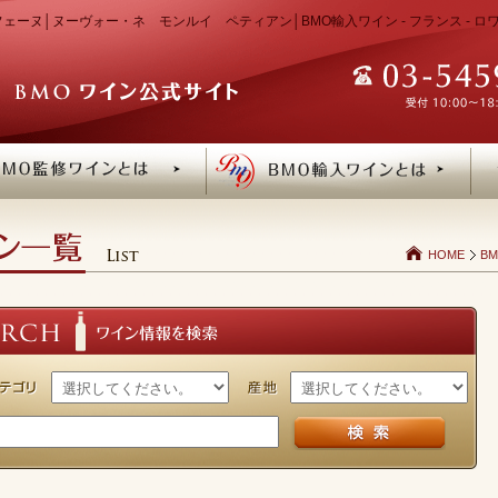
ェーヌ│ヌーヴォー・ネ モンルイ ペティアン│BMO輸入ワイン - フランス - ロ
HOME
B