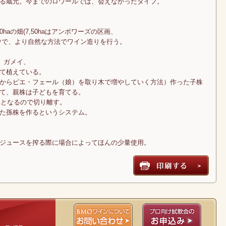
る蔵元。今までのロワールでは、会えなかったタイプ。
haの畑(7,50haはアンボワーズの区画、
ブドウで、より自然な方法でワイン造りを行う。
、ガメイ、
て植えている。
からピエ・フェール（娘）を取り木で増やしていく方法）作った子株
て、親株は子どもを育てる。
株となるので切り離す。
た孫株を作るというシステム。
、ジュースを搾る際に場合によってほんの少量使用。