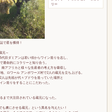
リー
誌で星を獲得！
蔵元～
5代目ダミアンは若い頃からワイン造りを志し、
で運命的にコラリーと知り合う。
、南アフリカと様々な生産者の考え方を吸収し
た地、ロワール アンボワーズ村で2人の蔵元を立ち上げる。
2人は先祖が代々ブドウを造っていた場所と
イン造りをすることにこだわった。
」で星を獲得するまで大注目されている蔵元になった。
までも虜にさせる蔵元」という異名を与えたい！