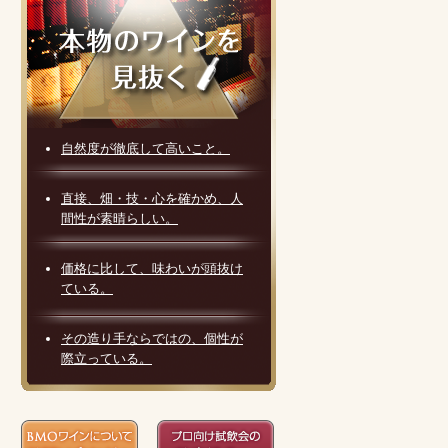
自然度が徹底して高いこと。
直接、畑・技・心を確かめ、人
間性が素晴らしい。
価格に比して、味わいが頭抜け
ている。
その造り手ならではの、個性が
際立っている。