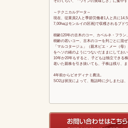
そのくらい、「ワインの美味しさ」に集中す
～テクニカルデータ～
現在、従業員2人と季節労働者1人と共に14,50
7,00haはモンルイの区画)で収穫される
樹齢120年の古木のコー、カベルネ・フラン
樹齢の若いコー、古木のコーを列ごとに混ぜ
「マルコタージュ」（親木ピエ・メー（母）
をヘソの緒のようにつないだままにしておい
10年か20年もすると、子どもは独立できる
老いた親株を引き抜いても、子株は残り、ま
4年前からビオディナミ農法。
SO2は状況によって、瓶詰時に少しまたは