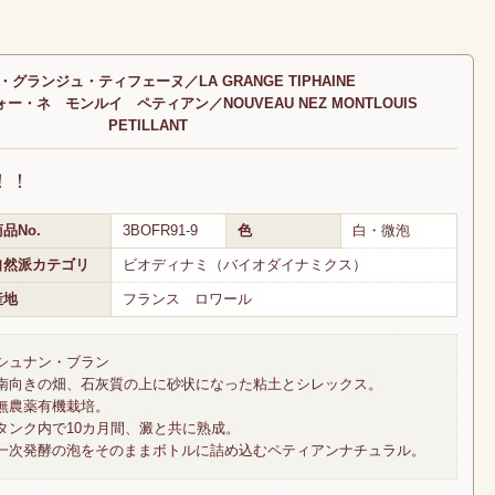
グランジュ・ティフェーヌ／LA GRANGE TIPHAINE
・ネ モンルイ ペティアン／NOUVEAU NEZ MONTLOUIS
PETILLANT
！！
品No.
3BOFR91-9
色
白・微泡
自然派カテゴリ
ビオディナミ（バイオダイナミクス）
産地
フランス ロワール
シュナン・ブラン
南向きの畑、石灰質の上に砂状になった粘土とシレックス。
無農薬有機栽培。
タンク内で10カ月間、澱と共に熟成。
一次発酵の泡をそのままボトルに詰め込むペティアンナチュラル。