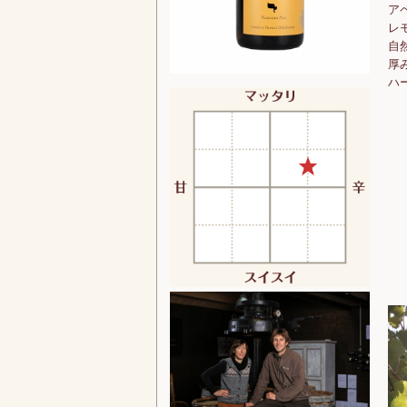
ア
レ
自
厚
ハ