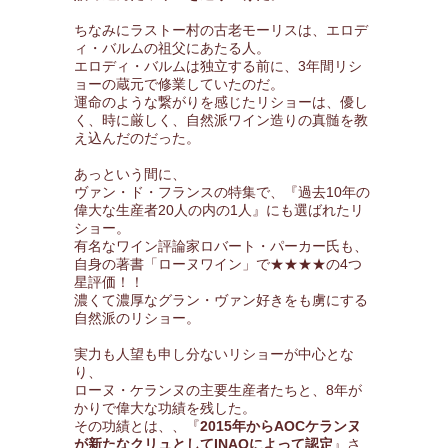
ちなみにラストー村の古老モーリスは、エロデ
ィ・バルムの祖父にあたる人。
エロディ・バルムは独立する前に、3年間リシ
ョーの蔵元で修業していたのだ。
運命のような繋がりを感じたリショーは、優し
く、時に厳しく、自然派ワイン造りの真髄を教
え込んだのだった。
あっという間に、
ヴァン・ド・フランスの特集で、『過去10年の
偉大な生産者20人の内の1人』にも選ばれたリ
ショー。
有名なワイン評論家ロバート・パーカー氏も、
自身の著書「ローヌワイン」で★★★★の4つ
星評価！！
濃くて濃厚なグラン・ヴァン好きをも虜にする
自然派のリショー。
実力も人望も申し分ないリショーが中心とな
り、
ローヌ・ケランヌの主要生産者たちと、8年が
かりで偉大な功績を残した。
その功績とは、、『
2015年からAOCケランヌ
が新たなクリュとしてINAOによって認定
』さ