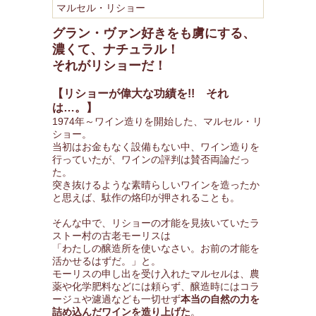
マルセル・リショー
グラン・ヴァン好きをも虜にする、
濃くて、ナチュラル！
それがリショーだ！
【リショーが偉大な功績を!! それ
は…。】
1974年～ワイン造りを開始した、マルセル・リ
ショー。
当初はお金もなく設備もない中、ワイン造りを
行っていたが、ワインの評判は賛否両論だっ
た。
突き抜けるような素晴らしいワインを造ったか
と思えば、駄作の烙印が押されることも。
そんな中で、リショーの才能を見抜いていたラ
ストー村の古老モーリスは
「わたしの醸造所を使いなさい。お前の才能を
活かせるはずだ。」と。
モーリスの申し出を受け入れたマルセルは、農
薬や化学肥料などには頼らず、醸造時にはコラ
ージュや濾過なども一切せず
本当の自然の力を
詰め込んだワインを造り上げた
。