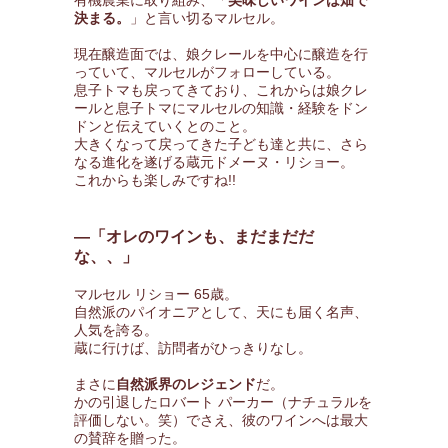
有機農業に取り組み、「
美味しいワインは畑で
決まる。
」と言い切るマルセル。
現在醸造面では、娘クレールを中心に醸造を行
っていて、マルセルがフォローしている。
息子トマも戻ってきており、これからは娘クレ
ールと息子トマにマルセルの知識・経験をドン
ドンと伝えていくとのこと。
大きくなって戻ってきた子ども達と共に、さら
なる進化を遂げる蔵元ドメーヌ・リショー。
これからも楽しみですね!!
―「オレのワインも、まだまだだ
な、、」
マルセル リショー 65歳。
自然派のパイオニアとして、天にも届く名声、
人気を誇る。
蔵に行けば、訪問者がひっきりなし。
まさに
自然派界のレジェンド
だ。
かの引退したロバート パーカー（ナチュラルを
評価しない。笑）でさえ、彼のワインへは最大
の賛辞を贈った。