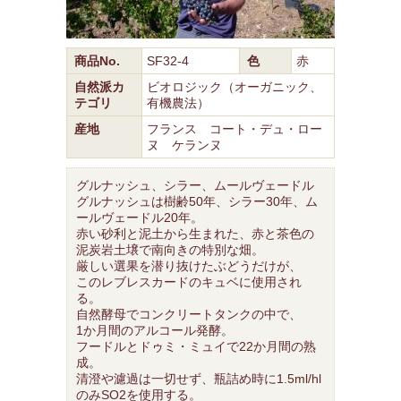
商品No.
SF32-4
色
赤
自然派カ
ビオロジック（オーガニック、
テゴリ
有機農法）
産地
フランス コート・デュ・ロー
ヌ ケランヌ
グルナッシュ、シラー、ムールヴェードル
グルナッシュは樹齢50年、シラー30年、ム
ールヴェードル20年。
赤い砂利と泥土から生まれた、赤と茶色の
泥炭岩土壌で南向きの特別な畑。
厳しい選果を潜り抜けたぶどうだけが、
このレブレスカードのキュベに使用され
る。
自然酵母でコンクリートタンクの中で、
1か月間のアルコール発酵。
フードルとドゥミ・ミュイで22か月間の熟
成。
清澄や濾過は一切せず、瓶詰め時に1.5ml/hl
のみSO2を使用する。