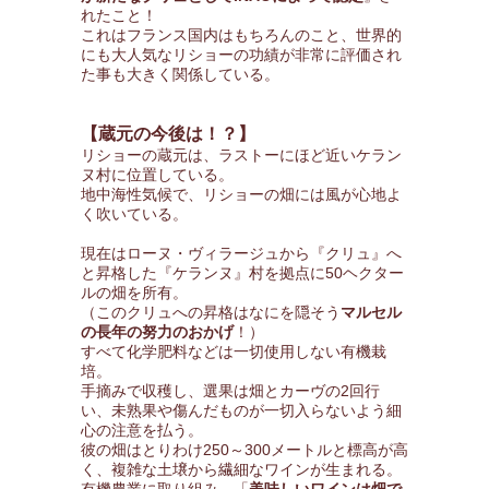
れたこと！
これはフランス国内はもちろんのこと、世界的
にも大人気なリショーの功績が非常に評価され
た事も大きく関係している。
【蔵元の今後は！？】
リショーの蔵元は、ラストーにほど近いケラン
ヌ村に位置している。
地中海性気候で、リショーの畑には風が心地よ
く吹いている。
現在はローヌ・ヴィラージュから『クリュ』へ
と昇格した『ケランヌ』村を拠点に50ヘクター
ルの畑を所有。
（このクリュへの昇格はなにを隠そう
マルセル
の長年の努力のおかげ
！）
すべて化学肥料などは一切使用しない有機栽
培。
手摘みで収穫し、選果は畑とカーヴの2回行
い、未熟果や傷んだものが一切入らないよう細
心の注意を払う。
彼の畑はとりわけ250～300メートルと標高が高
く、複雑な土壌から繊細なワインが生まれる。