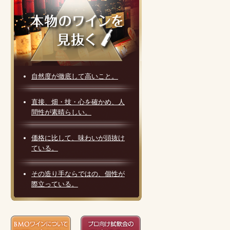
自然度が徹底して高いこと。
直接、畑・技・心を確かめ、人
間性が素晴らしい。
価格に比して、味わいが頭抜け
ている。
その造り手ならではの、個性が
際立っている。