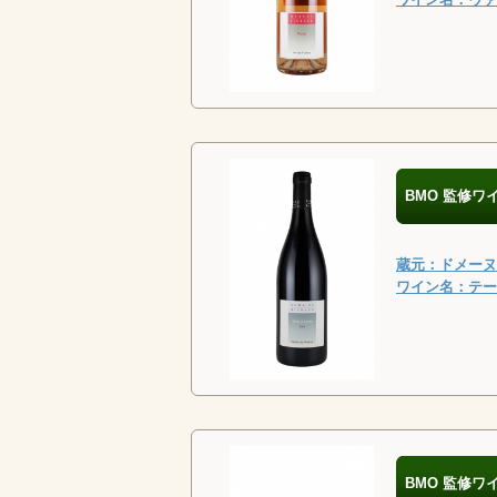
BMO 監修ワ
蔵元：ドメーヌ・
ワイン名：テール
BMO 監修ワ