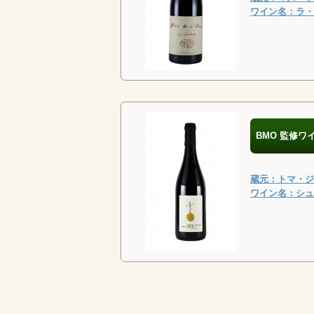
ワイン名：ラ・カ
BMO 監修ワ
蔵元：トマ・ジュ
ワイン名：シュー